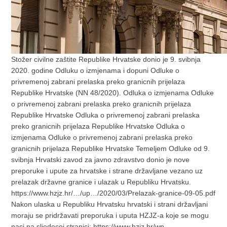
Stožer civilne zaštite Republike Hrvatske donio je 9. svibnja
2020. godine Odluku o izmjenama i dopuni Odluke o
privremenoj zabrani prelaska preko granicnih prijelaza
Republike Hrvatske (NN 48/2020). Odluka o izmjenama Odluke
o privremenoj zabrani prelaska preko granicnih prijelaza
Republike Hrvatske Odluka o privremenoj zabrani prelaska
preko granicnih prijelaza Republike Hrvatske Odluka o
izmjenama Odluke o privremenoj zabrani prelaska preko
granicnih prijelaza Republike Hrvatske Temeljem Odluke od 9.
svibnja Hrvatski zavod za javno zdravstvo donio je nove
preporuke i upute za hrvatske i strane državljane vezano uz
prelazak državne granice i ulazak u Republiku Hrvatsku.
https://www.hzjz.hr/…/up…/2020/03/Prelazak-granice-09-05.pdf
Nakon ulaska u Republiku Hrvatsku hrvatski i strani državljani
moraju se pridržavati preporuka i uputa HZJZ-a koje se mogu
naci na sljedecoj stranici: https://www.hzjz.hr/wp-