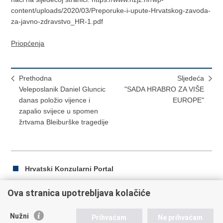
content/uploads/2020/03/Preporuke-i-upute-Hrvatskog-zavoda-
za-javno-zdravstvo_HR-1.pdf
Priopćenja
Prethodna
Sljedeća
Veleposlanik Daniel Gluncic
"SADA HRABRO ZA VIŠE
danas položio vijence i
EUROPE"
zapalio svijece u spomen
žrtvama Bleiburške tragedije
Hrvatski Konzularni Portal
Ova stranica upotrebljava kolačiće
Ispiši
Podijeli
Podijeli
Nužni
Prihvaćam
Ne prihvaćam