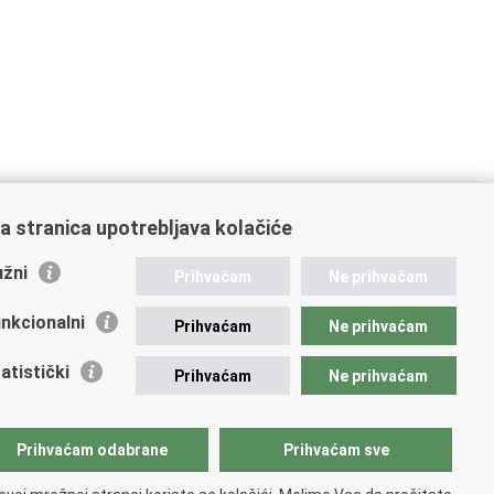
a stranica upotrebljava kolačiće
žni
Prihvaćam
Ne prihvaćam
nkcionalni
Prihvaćam
Ne prihvaćam
atistički
Prihvaćam
Ne prihvaćam
Prihvaćam odabrane
Prihvaćam sve