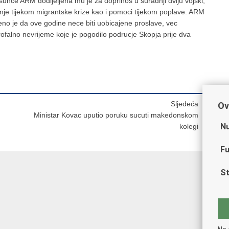
sunce ARM dodijeljena mu je za doprinos u suradnji dviju vojski,
nje tijekom migrantske krize kao i pomoci tijekom poplave. ARM
eno je da ove godine nece biti uobicajene proslave, vec
ofalno nevrijeme koje je pogodilo podrucje Skopja prije dva
Sljedeća
Ov
Ministar Kovac uputio poruku sucuti makedonskom
Nu
kolegi
Fu
St