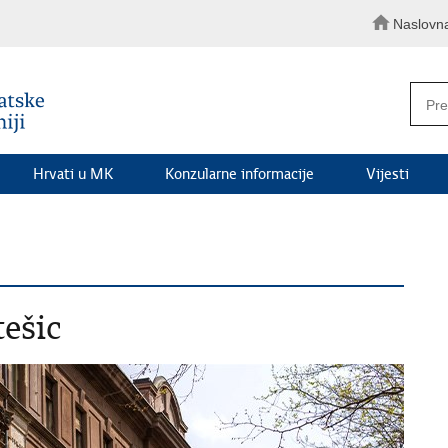
Naslovn
Hrvati u MK
Konzularne informacije
Vijesti
ešic