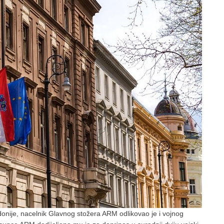
nije, nacelnik Glavnog stožera ARM odlikovao je i vojnog