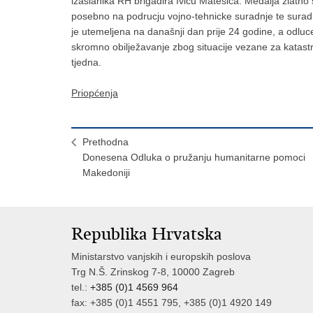
izaslanika RH brigadira Ivicu Matešica. Medalja zlatno 
posebno na podrucju vojno-tehnicke suradnje te surad
je utemeljena na današnji dan prije 24 godine, a odluc
skromno obilježavanje zbog situacije vezane za katastr
tjedna.
Priopćenja
Prethodna
Donesena Odluka o pružanju humanitarne pomoci
Makedoniji
Republika Hrvatska
Ministarstvo vanjskih i europskih poslova
Trg N.Š. Zrinskog 7-8, 10000 Zagreb
tel.:
+385 (0)1 4569 964
fax: +385 (0)1 4551 795, +385 (0)1 4920 149