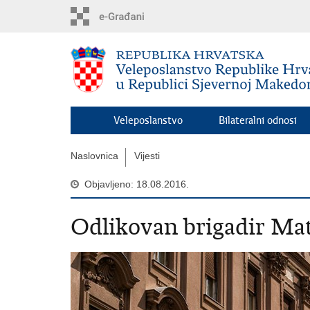
Preskoči
na
glavni
sadržaj
Veleposlanstvo
Bilateralni odnosi
Naslovnica
Vijesti
Objavljeno: 18.08.2016.
Odlikovan brigadir Mat