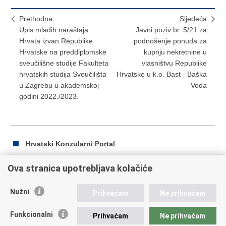
Prethodna
Sljedeća
Upis mlađih naraštaja
Javni poziv br. 5/21 za
Hrvata izvan Republike
podnošenje ponuda za
Hrvatske na preddiplomske
kupnju nekretnine u
sveučilišne studije Fakulteta
vlasništvu Republike
hrvatskih studija Sveučilišta
Hrvatske u k.o. Bast - Baška
u Zagrebu u akademskoj
Voda
godini 2022./2023.
Hrvatski Konzularni Portal
Ova stranica upotrebljava kolačiće
Ispiši
Podijeli
Podijeli
Nužni
Prihvaćam
Ne prihvaćam
stranicu
na
na
Republika Hrvatska
Facebooku
Twitteru
Funkcionalni
Prihvaćam
Ne prihvaćam