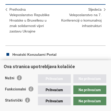
Prethodna
Sljedeća
Veleposlanstvo Republike
Veleposlanstvo na 7.
Hrvatske u Bruxellesu u
Konferenciji o komunalnoj
znak solidarnosti vijori
infrastrukturi
zastavu Ukrajine
Hrvatski Konzularni Portal
Ova stranica upotrebljava kolačiće
Ispiši
Podijeli
Podijeli
Nužni
Prihvaćam
Ne prihvaćam
stranicu
na
na
Republika Hrvatska
Facebooku
Twitteru
Funkcionalni
Prihvaćam
Ne prihvaćam
Ministarstvo vanjskih i europskih poslova
Statistički
Prihvaćam
Ne prihvaćam
Trg N.Š. Zrinskog 7-8, 10000 Zagreb
tel.:
+385 (0)1 4569 964