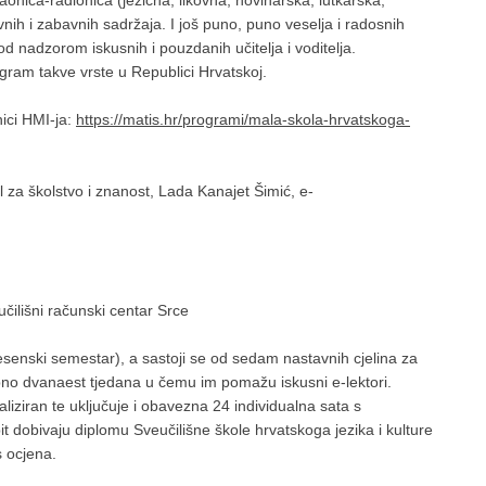
onica-radionica (jezična, likovna, novinarska, lutkarska,
vnih i zabavnih sadržaja. I još puno, puno veselja i radosnih
 nadzorom iskusnih i pouzdanih učitelja i voditelja.
ogram takve vrste u Republici Hrvatskoj.
ici HMI-ja:
https://matis.hr/programi/mala-skola-hrvatskoga-
l za školstvo i znanost, Lada Kanajet Šimić, e-
učilišni računski centar Srce
 jesenski semestar), a sastoji se od sedam nastavnih cjelina za
pno dvanaest tjedana u čemu im pomažu iskusni e-lektori.
aliziran te uključuje i obavezna 24 individualna sata s
pit dobivaju diplomu Sveučilišne škole hrvatskoga jezika i kulture
s ocjena.