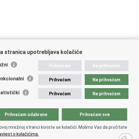
a stranica upotrebljava kolačiće
žni
Prihvaćam
Ne prihvaćam
nkcionalni
Prihvaćam
Ne prihvaćam
atistički
Prihvaćam
Ne prihvaćam
Prihvaćam odabrane
Prihvaćam sve
ovoj mrežnoj stranci koriste se kolačići. Molimo Vas da pročitate
vijest o kolačićima.