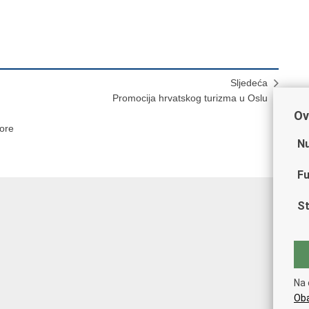
Sljedeća
Promocija hrvatskog turizma u Oslu
Ov
pore
Nu
Fu
St
Na 
Oba