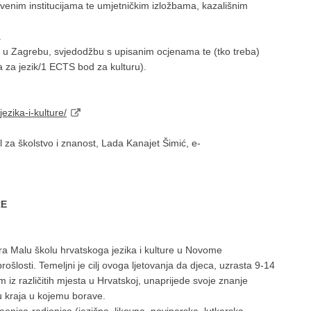
tvenim institucijama te umjetničkim izložbama, kazališnim
.
šta u Zagrebu, svjedodžbu s upisanim ocjenama te (tko treba)
za jezik/1 ECTS bod za kulturu).
ezika-i-kulture/
l za školstvo i znanost, Lada Kanajet Šimić, e-
RE
zira Malu školu hrvatskoga jezika i kulture u Novome
ošlosti. Temeljni je cilj ovoga ljetovanja da djeca, uzrasta 9-14
 iz različitih mjesta u Hrvatskoj, unaprijede svoje znanje
nu kraja u kojemu borave.