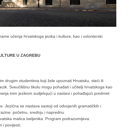
rame učenja hrvatskoga jezika i kulture, kao i volonterski
KULTURE U ZAGREBU
im drugim studentima koji žele upoznati Hrvatsku, steći ili
ki jezik. Sveučilišnu školu mogu pohađati i učitelji hrvatskoga kao
vanja inim jezikom sudjelujući u nastavi i pohađajući predmet
 Jezična se nastava sastoji od odvojenih gramatičkih i
i razine: početnu, srednju i naprednu.
Hrvatska matica iseljenika. Program podrazumijeva:
i povijesti;