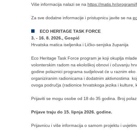
Više informacija nalazi se na
https://matis.hr/programi/h
Za sve dodatne informacije i pristupnicu javite se na
ec
ECO HERITAGE TASK FORCE
3. - 16. 8. 2026., Gospić
Hrvatska matica iseljenika i Ličko-senjska županija
Eco Heritage Task Force program je koji okuplja mlade hr
volonterskim radom na ekološkoj obnovi i očuvanju hrv
godine polaznici programa sudjelovat će u raznim eko a
organiziranim radionicama i dodatnim aktivnostima kojim
ovoga područja (radionice hrvatskoga jezika i kulture, ku
Prijaviti se mogu osobe od 18 do 35 godina. Broj polaz
Prijave traju do 15. lipnja 2026. godine.
Prijavnicu i više informacija o samom projektu i uvjet