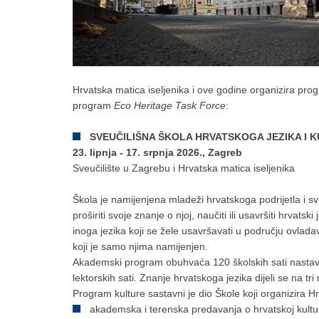
Hrvatska matica iseljenika i ove godine organizira prog
program
Eco Heritage Task Force
:
SVEUČILIŠNA ŠKOLA HRVATSKOGA JEZIKA I 
23. lipnja - 17. srpnja 2026., Zagreb
Sveučilište u Zagrebu i Hrvatska matica iseljenika
Škola je namijenjena mladeži hrvatskoga podrijetla i sv
proširiti svoje znanje o njoj, naučiti ili usavršiti hrvats
inoga jezika koji se žele usavršavati u području ovlada
koji je samo njima namijenjen.
Akademski program obuhvaća 120 školskih sati nastave.
lektorskih sati. Znanje hrvatskoga jezika dijeli se na tr
Program kulture sastavni je dio Škole koji organizira 
akademska i terenska predavanja o hrvatskoj kulturi 