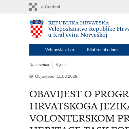
Preskoči
na
glavni
sadržaj
Veleposlanstvo
Bilateralni odnosi
Naslovnica
Vijesti
Objavljeno: 11.03.2026.
OBAVIJEST O PROG
HRVATSKOGA JEZIKA
VOLONTERSKOM P