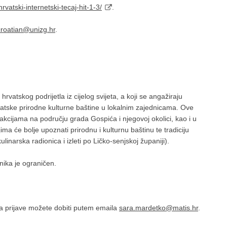
rvatski-internetski-tecaj-hit-1-3/
.
roatian@unizg.hr
.
vatskog podrijetla iz cijelog svijeta, a koji se angažiraju
atske prirodne kulturne baštine u lokalnim zajednicama. Ove
kcijama na području grada Gospića i njegovoj okolici, kao i u
a će bolje upoznati prirodnu i kulturnu baštinu te tradiciju
linarska radionica i izleti po Ličko-senjskoj županiji).
nika je ograničen.
ima prijave možete dobiti putem emaila
sara.mardetko@matis.hr
.