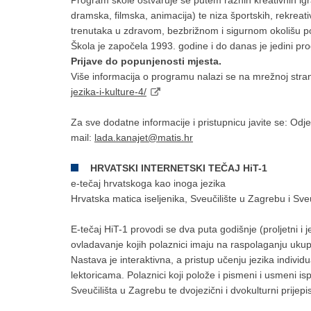
Program škole ostvaruje se putem raznih kreativnih igra
dramska, filmska, animacija) te niza športskih, rekreati
trenutaka u zdravom, bezbrižnom i sigurnom okolišu pod
Škola je započela 1993. godine i do danas je jedini pr
Prijave do popunjenosti mjesta.
Više informacija o programu nalazi se na mrežnoj stran
jezika-i-kulture-4/
Za sve dodatne informacije i pristupnicu javite se: Odje
mail:
lada.kanajet@matis.hr
HRVATSKI INTERNETSKI TEČAJ HiT-1
e-tečaj hrvatskoga kao inoga jezika
Hrvatska matica iseljenika, Sveučilište u Zagrebu i Sve
E-tečaj HiT-1 provodi se dva puta godišnje (proljetni i
ovladavanje kojih polaznici imaju na raspolaganju uku
Nastava je interaktivna, a pristup učenju jezika individu
lektoricama. Polaznici koji polože i pismeni i usmeni is
Sveučilišta u Zagrebu te dvojezični i dvokulturni prijepi