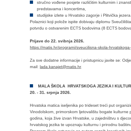
stručno vođene posjete različitim kulturnim i znans
predstavama i koncertima,
studijske izlete u Hrvatsko zagorje i Plitvička jezera
Polaznici koji polože ispite dobivaju diplomu Sveučili
potvrdu o ostvarenim ECTS bodovima (8 ECTS bodova 
Prijave do 22. svibnja 2026.
https://matis.hr/programi/sveucilisna-skola-hrvatskoga-j
Za sve dodatne informacije i pristupnicu javite se: Odje
mail:
lada.kanajet@matis.hr
.
MALA ŠKOLA HRVATSKOGA JEZIKA I KULTU
20. - 31. srpnja 2026.
Hrvatska matica iseljenika po trideset treći put organi
Vinodolskom, primorskom ljetovalištu bogate kulturne pr
godina, koja žive izvan Hrvatske, u zajedništvu s djecom
hrvatskog jezika te upoznaju kulturnu i prirodnu bašti