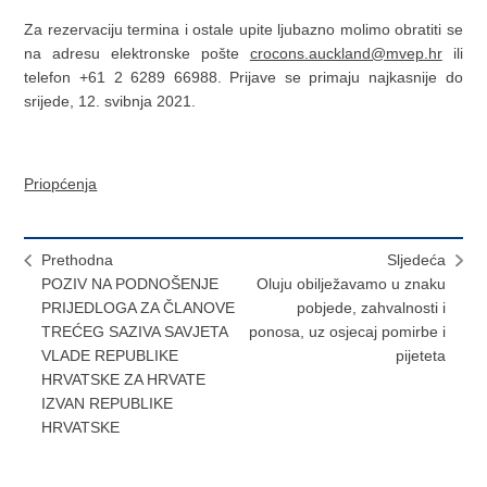
Za rezervaciju termina i ostale upite ljubazno molimo obratiti se
na adresu elektronske pošte
crocons.auckland@mvep.hr
ili
telefon +61 2 6289 66988. Prijave se primaju najkasnije do
srijede, 12. svibnja 2021.
Priopćenja
Prethodna
Sljedeća
POZIV NA PODNOŠENJE
Oluju obilježavamo u znaku
PRIJEDLOGA ZA ČLANOVE
pobjede, zahvalnosti i
TREĆEG SAZIVA SAVJETA
ponosa, uz osjecaj pomirbe i
VLADE REPUBLIKE
pijeteta
HRVATSKE ZA HRVATE
IZVAN REPUBLIKE
HRVATSKE