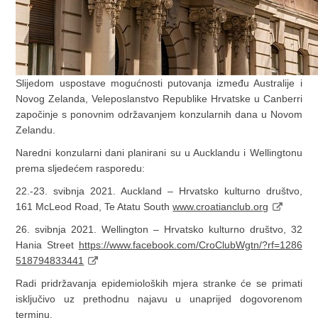
Slijedom uspostave mogućnosti putovanja između Australije i
Novog Zelanda, Veleposlanstvo Republike Hrvatske u Canberri
započinje s ponovnim održavanjem konzularnih dana u Novom
Zelandu.
Naredni konzularni dani planirani su u Aucklandu i Wellingtonu
prema sljedećem rasporedu:
22.-23. svibnja 2021. Auckland – Hrvatsko kulturno društvo,
161 McLeod Road, Te Atatu South
www.croatianclub.org
26. svibnja 2021. Wellington – Hrvatsko kulturno društvo, 32
Hania Street
https://www.facebook.com/CroClubWgtn/?rf=1286
518794833441
Radi pridržavanja epidemioloških mjera stranke će se primati
isključivo uz prethodnu najavu u unaprijed dogovorenom
terminu.