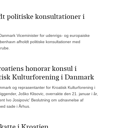
t politiske konsultationer i
 i Danmark Viceminister for udenrigs- og europaiske
obenhavn afholdt politiske konsultationer med
Grube.
oatiens honorar konsul i
tisk Kulturforening i Danmark
mark og reprasentanter for Kroatisk Kulturforening i
ggender, Joško Klisovic, overrakte den 21. januar i år,
nt Ivo Josipovic' Beslutning om udnavnelse af
ed sade i Århus.
katte i Kroatien