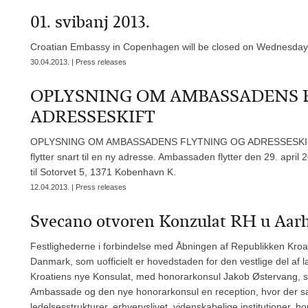
01. svibanj 2013.
Croatian Embassy in Copenhagen will be closed on Wednesday,
30.04.2013. | Press releases
OPLYSNING OM AMBASSADENS 
ADRESSESKIFT
OPLYSNING OM AMBASSADENS FLYTNING OG ADRESSESKIFT R
flytter snart til en ny adresse. Ambassaden flytter den 29. apri
til Sotorvet 5, 1371 Kobenhavn K.
12.04.2013. | Press releases
Svecano otvoren Konzulat RH u Aarhu
Festlighederne i forbindelse med Åbningen af Republikken Kroat
Danmark, som uofficielt er hovedstaden for den vestlige del af 
Kroatiens nye Konsulat, med honorarkonsul Jakob Østervang, s
Ambassade og den nye honorarkonsul en reception, hvor der sam
ledelsesstrukturer, erhvervslivet, videnskabelige institutioner,