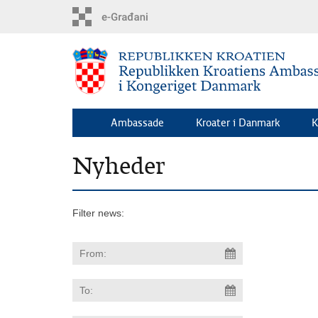
Skip
to
main
content
Ambassade
Kroater i Danmark
K
Nyheder
Filter news: