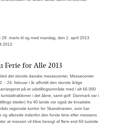
 28. marts til og med mandag, den 1. april 2013.
il 2013.
 Ferie for Alle 2013
le Ved det storste danske messecenter, Messecenter
- 24. februar i år afholdt den storste årlige
 arrangeret på et udstillingsområde med i alt 66.000
istattraktioner i det åbne, samt golf. Danmark var i
tillings steder) fra 40 lande var også de kroatiske
stråds regionale kontor for Skandinavien, som har
 og allerede indenfor den forste time efter messens
nter at messen vil blive besogt af flere end 60 tusinde