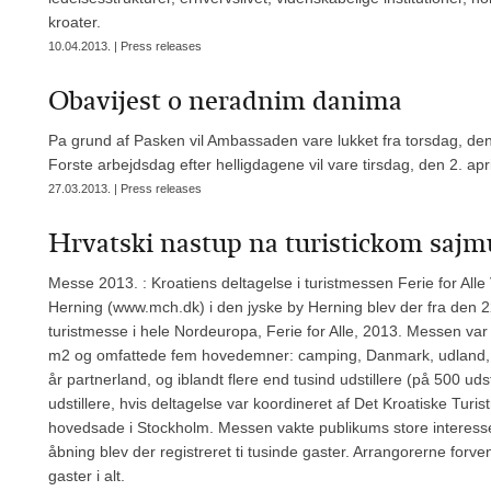
kroater.
10.04.2013. | Press releases
Obavijest o neradnim danima
Pa grund af Pasken vil Ambassaden vare lukket fra torsdag, den
Forste arbejdsdag efter helligdagene vil vare tirsdag, den 2. apr
27.03.2013. | Press releases
Hrvatski nastup na turistickom sajmu
Messe 2013. : Kroatiens deltagelse i turistmessen Ferie for Al
Herning (www.mch.dk) i den jyske by Herning blev der fra den 22. 
turistmesse i hele Nordeuropa, Ferie for Alle, 2013. Messen var
m2 og omfattede fem hovedemner: camping, Danmark, udland, tur
år partnerland, og iblandt flere end tusind udstillere (på 500 uds
udstillere, hvis deltagelse var koordineret af Det Kroatiske Turi
hovedsade i Stockholm. Messen vakte publikums store interesse
åbning blev der registreret ti tusinde gaster. Arrangorerne forve
gaster i alt.