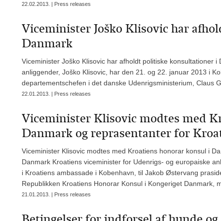
22.02.2013. | Press releases
Viceminister Joško Klisovic har afhold
Danmark
Viceminister Joško Klisovic har afholdt politiske konsultationer
anliggender, Joško Klisovic, har den 21. og 22. januar 2013 i K
departementschefen i det danske Udenrigsministerium, Claus 
22.01.2013. | Press releases
Viceminister Klisovic modtes med Kr
Danmark og reprasentanter for Kroa
Viceminister Klisovic modtes med Kroatiens honorar konsul i Dan
Danmark Kroatiens viceminister for Udenrigs- og europaiske anli
i Kroatiens ambassade i Kobenhavn, til Jakob Østervang praside
Republikken Kroatiens Honorar Konsul i Kongeriget Danmark, m
21.01.2013. | Press releases
Betingelser for indforsel af hunde og 