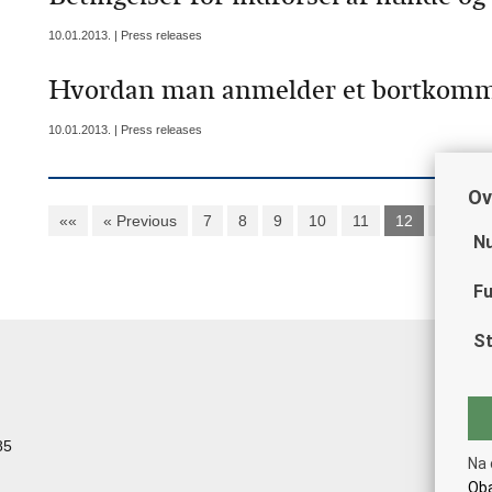
10.01.2013. | Press releases
Hvordan man anmelder et bortkomm
10.01.2013. | Press releases
Ov
««
« Previous
7
8
9
10
11
12
13
1
Nu
Fu
St
85
Na 
Oba