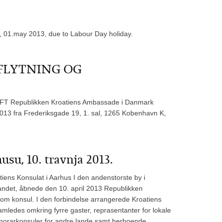
 01.may 2013, due to Labour Day holiday.
FLYTNING OG
epublikken Kroatiens Ambassade i Danmark
l 2013 fra Frederiksgade 19, 1. sal, 1265 Kobenhavn K,
su, 10. travnja 2013.
iens Konsulat i Aarhus I den andenstorste by i
landet, åbnede den 10. april 2013 Republikken
om konsul. I den forbindelse arrangerede Kroatiens
ledes omkring fyrre gaster, reprasentanter for lokale
 honorarkonsuler for andre lande samt herboende