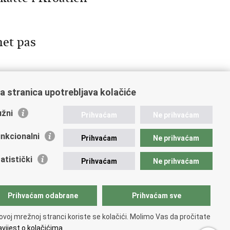
et pas
a stranica upotrebljava kolačiće
4
15
Next »
žni
Prihvaćam
Ne prihvaćam
nkcionalni
Prihvaćam
Ne prihvaćam
atistički
Prihvaćam
Ne prihvaćam
Prihvaćam odabrane
Prihvaćam sve
ovoj mrežnoj stranci koriste se kolačići. Molimo Vas da pročitate
vijest o kolačićima.