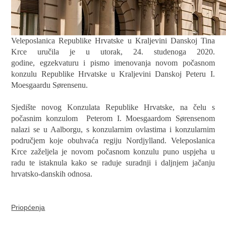
Veleposlanica Republike Hrvatske u Kraljevini Danskoj Tina
Krce uručila je u utorak,
24. studenoga 2020.
godine, egzekvaturu i pismo imenovanja novom počasnom
konzulu Republike Hrvatske u Kraljevini Danskoj Peteru I.
Moesgaardu Sørensenu.
Sjedište novog Konzulata Republike Hrvatske, na čelu s
počasnim konzulom Peterom I. Moesgaardom Sørensenom
nalazi se u Aalborgu, s konzularnim ovlastima i konzularnim
područjem koje obuhvaća regiju Nordjylland. Veleposlanica
Krce zaželjela je novom počasnom konzulu puno uspjeha u
radu te istaknula kako se raduje suradnji i daljnjem jačanju
hrvatsko-danskih odnosa.
Priopćenja