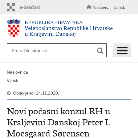
Preskoči
na
Naslovna
Dansk
glavni
sadržaj
Naslovnica
Vijesti
Objavljeno: 24.11.2020.
Novi počasni konzul RH u
Kraljevini Danskoj Peter I.
Moesgaard Sørensen