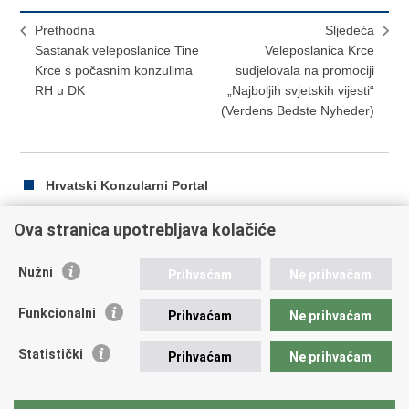
Prethodna
Sljedeća
Sastanak veleposlanice Tine
Veleposlanica Krce
Krce s počasnim konzulima
sudjelovala na promociji
RH u DK
„Najboljih svjetskih vijesti“
(Verdens Bedste Nyheder)
Hrvatski Konzularni Portal
Ova stranica upotrebljava kolačiće
Ispiši
Podijeli
Podijeli
Nužni
Prihvaćam
Ne prihvaćam
stranicu
na
na
Republika Hrvatska
Facebooku
Twitteru
Funkcionalni
Prihvaćam
Ne prihvaćam
Ministarstvo vanjskih i europskih poslova
Statistički
Prihvaćam
Ne prihvaćam
Trg N.Š. Zrinskog 7-8, 10000 Zagreb
tel.:
+385 (0)1 4569 964
fax: +385 (0)1 4551 795, +385 (0)1 4920 149