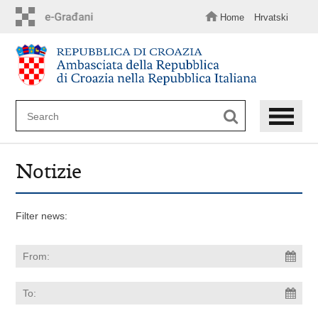
Skip
to
Home
Hrvatski
main
content
Notizie
Filter news: