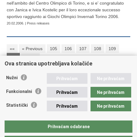
nell'ambito del Centro Olimpico di Torino, e si e' congratulato
con Janica e Ivica Kostelic per il loro eccezionale successo
sportivo raggiunto ai Giochi Olimpici Invernali Torino 2006.
20.02.2006. | Press releases
««
« Previous
105
106
107
108
109
110
Next »
Ova stranica upotrebljava kolačiće
Nužni
Prihvaćam
Ne prihvaćam
Repubblica di Croazia
Funkcionalni
Prihvaćam
Ne prihvaćam
Ministero degli Affari Esteri ed Europei della Repubblica di
Croazia
Statistički
Prihvaćam
Ne prihvaćam
Trg N.Š. Zrinskog 7-8, 10000 Zagreb
tel.: +385 (0)1 4569 964
faks: +385 (0)1 4551 795, +385 (0)1 4920 149
Prihvaćam odabrane
E-mail: ministarstvo@mvep.hr