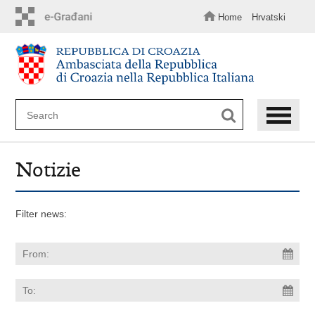
Skip
to
Home
Hrvatski
main
content
Notizie
Filter news: