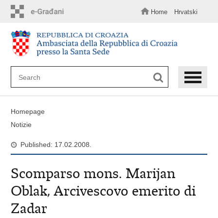
Skip
to
Home
Hrvatski
main
content
Homepage
Notizie
Published: 17.02.2008.
Scomparso mons. Marijan
Oblak, Arcivescovo emerito di
Zadar