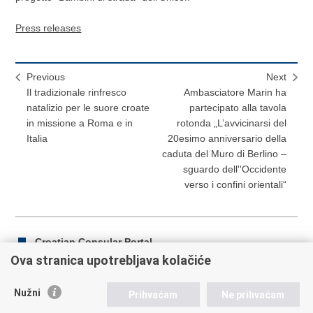
Press releases
Previous
Next
Il tradizionale rinfresco
Ambasciatore Marin ha
natalizio per le suore croate
partecipato alla tavola
in missione a Roma e in
rotonda „L’avvicinarsi del
Italia
20esimo anniversario della
caduta del Muro di Berlino –
sguardo dell''Occidente
verso i confini orientali“
Croatian Consular Portal
Ova stranica upotrebljava kolačiće
Nužni
Prihvaćam
Ne prihvaćam
Print
Share
Share