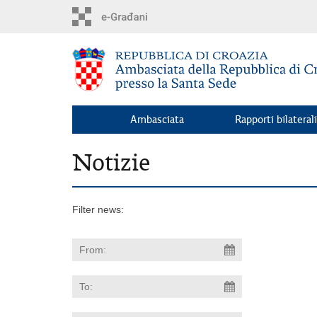
Skip
to
main
content
Ambasciata
Rapporti bilaterali
Notizie
Filter news: