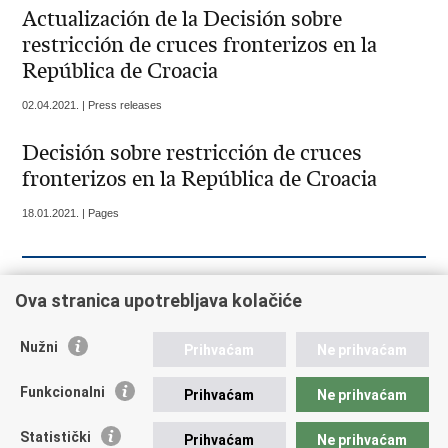
Actualización de la Decisión sobre
restricción de cruces fronterizos en la
República de Croacia
02.04.2021. | Press releases
Decisión sobre restricción de cruces
fronterizos en la República de Croacia
18.01.2021. | Pages
« Previous
1
2
3
4
5
6
7
8
9
Ova stranica upotrebljava kolačiće
10
Next »
»»
Nužni
Prihvaćam
Ne prihvaćam
Funkcionalni
Prihvaćam
Ne prihvaćam
Republic of Croatia
Statistički
Prihvaćam
Ne prihvaćam
REPUBLIC OF CROATIA Ministry of Foreign and European