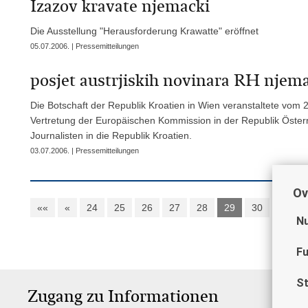
Izazov kravate njemacki
Die Ausstellung "Herausforderung Krawatte" eröffnet
05.07.2006. | Pressemitteilungen
posjet austrjiskih novinara RH njema
Die Botschaft der Republik Kroatien in Wien veranstaltete vom 
Vertretung der Europäischen Kommission in der Republik Österre
Journalisten in die Republik Kroatien.
03.07.2006. | Pressemitteilungen
Ov
««
«
24
25
26
27
28
29
30
31
Nu
Fu
St
Zugang zu Informationen
W