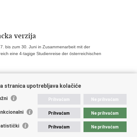
cka verzija
27. bis zum 30. Juni in Zusammenarbeit mit der
ich eine 4-tagige Studienreise der österreichischen
a stranica upotrebljava kolačiće
32
»
žni
Prihvaćam
Ne prihvaćam
nkcionalni
Prihvaćam
Ne prihvaćam
atistički
Prihvaćam
Ne prihvaćam
ichtige Links