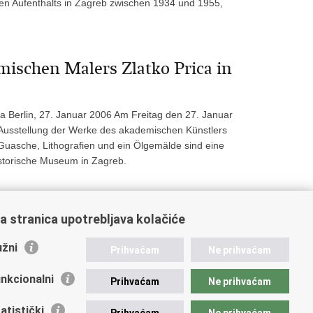
igen Aufenthalts in Zagreb zwischen 1934 und 1955,
mischen Malers Zlatko Prica in
a Berlin, 27. Januar 2006 Am Freitag den 27. Januar
e Ausstellung der Werke des akademischen Künstlers
 Guasche, Lithografien und ein Ölgemälde sind eine
storische Museum in Zagreb.
a stranica upotrebljava kolačiće
39
40
»
žni
Prihvaćam
Ne prihvaćam
nkcionalni
Prihvaćam
Ne prihvaćam
atistički
Prihvaćam
Ne prihvaćam