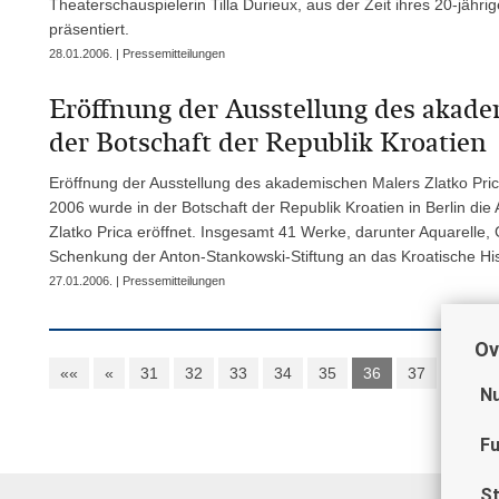
Theaterschauspielerin Tilla Durieux, aus der Zeit ihres 20-jähr
präsentiert.
28.01.2006. | Pressemitteilungen
Eröffnung der Ausstellung des akade
der Botschaft der Republik Kroatien
Eröffnung der Ausstellung des akademischen Malers Zlatko Pric
2006 wurde in der Botschaft der Republik Kroatien in Berlin di
Zlatko Prica eröffnet. Insgesamt 41 Werke, darunter Aquarelle,
Schenkung der Anton-Stankowski-Stiftung an das Kroatische Hi
27.01.2006. | Pressemitteilungen
Ov
««
«
31
32
33
34
35
36
37
38
Nu
Fu
St