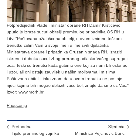
Potpredsjednik Vlade i ministar obrane RH Damir Krsticevic
uputio je izraze sucuti obitelji preminulog pripadnika OS RH u
Litvi "Poštovana ožalošcena obitelji, u ovom iznimno teškom
trenutku želim Vam u svoje ime i u ime svih djelatnika
Ministarstva obrane i pripadnika Oružanih snaga RH, izraziti
iskrenu i duboku sucut zbog preranog odlaska Vašeg supruga i
oca. Teški su trenutci kada gubimo one koji su nam bili oslonac
i uzor, ali oni ostaju zauvijek u našim molitvama i mislima.
Poštovana obitelji, iako znam da u ovom trenutku ne postoje
rijeci kojima bih mogao ublažiti vašu bol, znajte da smo uz Vas."
Izvor: www.morh.hr
Priopćenja
Prethodna
Sljedeća
Tijelo preminulog vojnika
Ministrica Pejčinović Burić