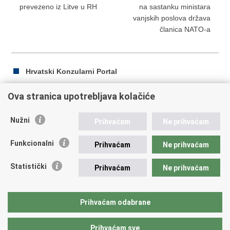
prevezeno iz Litve u RH
na sastanku ministara
vanjskih poslova država
članica NATO-a
Hrvatski Konzularni Portal
Ova stranica upotrebljava kolačiće
Ispiši
Podijeli
Podijeli
Nužni
Prihvaćam
Ne prihvaćam
stranicu
na
na
Republika Hrvatska
Facebooku
Twitteru
Funkcionalni
Prihvaćam
Ne prihvaćam
Ministarstvo vanjskih i europskih poslova
Statistički
Prihvaćam
Ne prihvaćam
Trg N.Š. Zrinskog 7-8, 10000 Zagreb
tel.:
+385 (0)1 4569 964
fax: +385 (0)1 4551 795, +385 (0)1 4920 149
Prihvaćam odabrane
E-adresa:
ministarstvo@mvep.hr
Prihvaćam sve