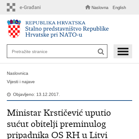
Preskoči
na
Naslovna
English
glavni
sadržaj
Naslovnica
Vijesti i najave
Objavljeno: 13.12.2017.
Ministar Krstičević uputio
sućut obitelji preminulog
pripadnika OS RH u Litvi