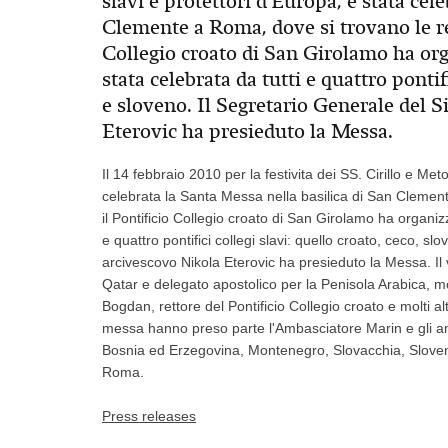
slavi e protettori d'Europa, e stata cel
Clemente a Roma, dove si trovano le rel
Collegio croato di San Girolamo ha org
stata celebrata da tutti e quattro pontif
e sloveno. Il Segretario Generale del 
Eterovic ha presieduto la Messa.
Il 14 febbraio 2010 per la festivita dei SS. Cirillo e Met
celebrata la Santa Messa nella basilica di San Clemente
il Pontificio Collegio croato di San Girolamo ha organiz
e quattro pontifici collegi slavi: quello croato, ceco, 
arcivescovo Nikola Eterovic ha presieduto la Messa. Il 
Qatar e delegato apostolico per la Penisola Arabica, m
Bogdan, rettore del Pontificio Collegio croato e molti a
messa hanno preso parte l'Ambasciatore Marin e gli am
Bosnia ed Erzegovina, Montenegro, Slovacchia, Slovenia,
Roma.
Press releases