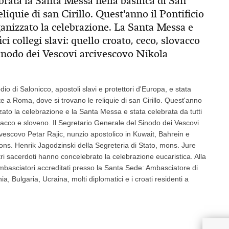
ebrata la Santa Messa nella basilica di San
iquie di san Cirillo. Quest'anno il Pontificio
anizzato la celebrazione. La Santa Messa e
ici collegi slavi: quello croato, ceco, slovacco
Sinodo dei Vescovi arcivescovo Nikola
odio di Salonicco, apostoli slavi e protettori d'Europa, e stata
 a Roma, dove si trovano le reliquie di san Cirillo. Quest'anno
zato la celebrazione e la Santa Messa e stata celebrata da tutti
slovacco e sloveno. Il Segretario Generale del Sinodo dei Vescovi
vescovo Petar Rajic, nunzio apostolico in Kuwait, Bahrein e
ons. Henrik Jagodzinski della Segreteria di Stato, mons. Jure
ltri sacerdoti hanno concelebrato la celebrazione eucaristica. Alla
basciatori accreditati presso la Santa Sede: Ambasciatore di
 Bulgaria, Ucraina, molti diplomatici e i croati residenti a