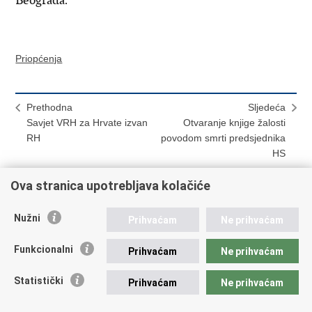
Beograda.
Priopćenja
Prethodna
Sljedeća
Savjet VRH za Hrvate izvan
Otvaranje knjige žalosti
RH
povodom smrti predsjednika
HS
Ova stranica upotrebljava kolačiće
Ispiši
Podijeli
Podijeli
Nužni
Prihvaćam
Ne prihvaćam
stranicu
na
na
Republika Hrvatska
Facebooku
Twitteru
Funkcionalni
Prihvaćam
Ne prihvaćam
Ministarstvo vanjskih i europskih poslova
Statistički
Prihvaćam
Ne prihvaćam
Trg N.Š. Zrinskog 7-8, 10000 Zagreb
tel.:
+385 (0)1 4569 964