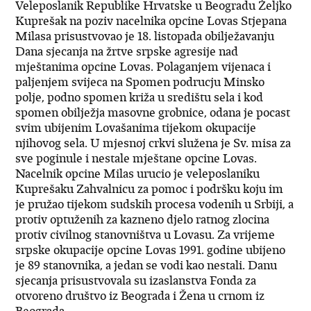
Veleposlanik Republike Hrvatske u Beogradu Željko
Kuprešak na poziv nacelnika opcine Lovas Stjepana
Milasa prisustvovao je 18. listopada obilježavanju
Dana sjecanja na žrtve srpske agresije nad
mještanima opcine Lovas. Polaganjem vijenaca i
paljenjem svijeca na Spomen podrucju Minsko
polje, podno spomen križa u središtu sela i kod
spomen obilježja masovne grobnice, odana je pocast
svim ubijenim Lovašanima tijekom okupacije
njihovog sela. U mjesnoj crkvi služena je Sv. misa za
sve poginule i nestale mještane opcine Lovas.
Nacelnik opcine Milas urucio je veleposlaniku
Kuprešaku Zahvalnicu za pomoc i podršku koju im
je pružao tijekom sudskih procesa vodenih u Srbiji, a
protiv optuženih za kazneno djelo ratnog zlocina
protiv civilnog stanovništva u Lovasu. Za vrijeme
srpske okupacije opcine Lovas 1991. godine ubijeno
je 89 stanovnika, a jedan se vodi kao nestali. Danu
sjecanja prisustvovala su izaslanstva Fonda za
otvoreno društvo iz Beograda i Žena u crnom iz