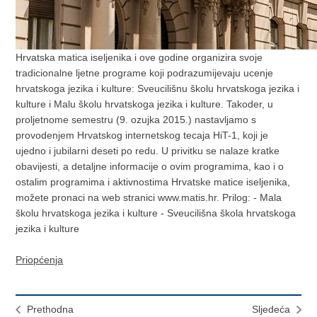
Hrvatska matica iseljenika i ove godine organizira svoje
tradicionalne ljetne programe koji podrazumijevaju ucenje
hrvatskoga jezika i kulture: Sveucilišnu školu hrvatskoga jezika i
kulture i Malu školu hrvatskoga jezika i kulture. Takoder, u
proljetnome semestru (9. ozujka 2015.) nastavljamo s
provodenjem Hrvatskog internetskog tecaja HiT-1, koji je
ujedno i jubilarni deseti po redu. U privitku se nalaze kratke
obavijesti, a detaljne informacije o ovim programima, kao i o
ostalim programima i aktivnostima Hrvatske matice iseljenika,
možete pronaci na web stranici www.matis.hr. Prilog: - Mala
školu hrvatskoga jezika i kulture - Sveucilišna škola hrvatskoga
jezika i kulture
Priopćenja
Prethodna
Sljedeća