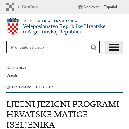
Preskoči
na
Naslovna
Español
glavni
sadržaj
Naslovnica
Vijesti
Objavljeno: 16.03.2015.
LJETNI JEZICNI PROGRAMI
HRVATSKE MATICE
ISELJENIKA