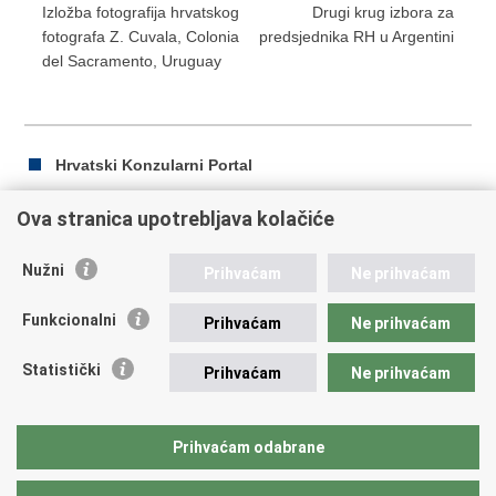
Izložba fotografija hrvatskog
Drugi krug izbora za
fotografa Z. Cuvala, Colonia
predsjednika RH u Argentini
del Sacramento, Uruguay
Hrvatski Konzularni Portal
Ova stranica upotrebljava kolačiće
Ispiši
Podijeli
Podijeli
Nužni
Prihvaćam
Ne prihvaćam
stranicu
na
na
Republika Hrvatska
Facebooku
Twitteru
Funkcionalni
Prihvaćam
Ne prihvaćam
Ministarstvo vanjskih i europskih poslova
Statistički
Prihvaćam
Ne prihvaćam
Trg N.Š. Zrinskog 7-8, 10000 Zagreb
tel.:
+385 (0)1 4569 964
fax: +385 (0)1 4551 795, +385 (0)1 4920 149
Prihvaćam odabrane
E-adresa:
ministarstvo@mvep.hr