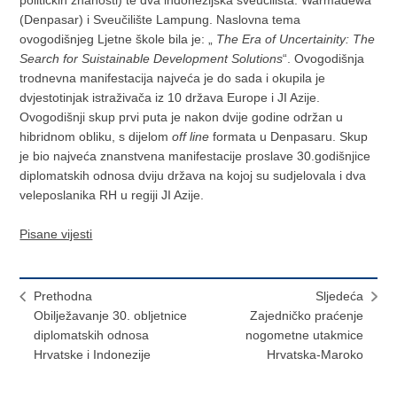
(Denpasar) i Sveučilište Lampung. Naslovna tema
ovogodišnjeg Ljetne škole bila je: „
The Era of Uncertainity: The
Search for Suistainable Development Solutions
“. Ovogodišnja
trodnevna manifestacija najveća je do sada i okupila je
dvjestotinjak istraživača iz 10 država Europe i JI Azije.
Ovogodišnji skup prvi puta je nakon dvije godine održan u
hibridnom obliku, s dijelom
off line
formata u Denpasaru. Skup
je bio najveća znanstvena manifestacije proslave 30.godišnjice
diplomatskih odnosa dviju država na kojoj su sudjelovala i dva
veleposlanika RH u regiji JI Azije.
Pisane vijesti
Prethodna
Sljedeća
Obilježavanje 30. obljetnice
Zajedničko praćenje
diplomatskih odnosa
nogometne utakmice
Hrvatske i Indonezije
Hrvatska-Maroko