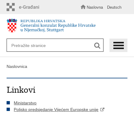
Preskoči
na
Naslovna
Deutsch
glavni
sadržaj
Naslovnica
Linkovi
Ministarstvo
Poljsko predsjedanje Vijećem Europske unije