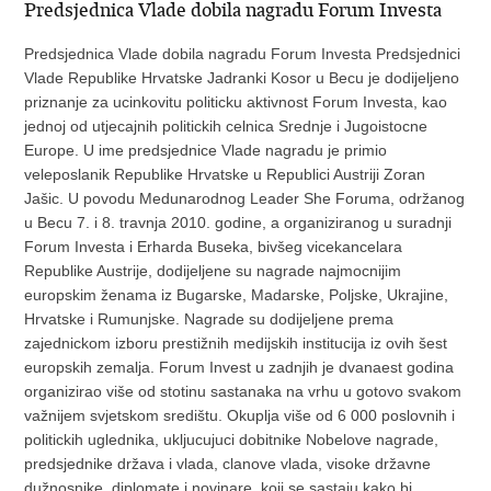
Predsjednica Vlade dobila nagradu Forum Investa
Predsjednica Vlade dobila nagradu Forum Investa Predsjednici
Vlade Republike Hrvatske Jadranki Kosor u Becu je dodijeljeno
priznanje za ucinkovitu politicku aktivnost Forum Investa, kao
jednoj od utjecajnih politickih celnica Srednje i Jugoistocne
Europe. U ime predsjednice Vlade nagradu je primio
veleposlanik Republike Hrvatske u Republici Austriji Zoran
Jašic. U povodu Medunarodnog Leader She Foruma, održanog
u Becu 7. i 8. travnja 2010. godine, a organiziranog u suradnji
Forum Investa i Erharda Buseka, bivšeg vicekancelara
Republike Austrije, dodijeljene su nagrade najmocnijim
europskim ženama iz Bugarske, Madarske, Poljske, Ukrajine,
Hrvatske i Rumunjske. Nagrade su dodijeljene prema
zajednickom izboru prestižnih medijskih institucija iz ovih šest
europskih zemalja. Forum Invest u zadnjih je dvanaest godina
organizirao više od stotinu sastanaka na vrhu u gotovo svakom
važnijem svjetskom središtu. Okuplja više od 6 000 poslovnih i
politickih uglednika, ukljucujuci dobitnike Nobelove nagrade,
predsjednike država i vlada, clanove vlada, visoke državne
dužnosnike, diplomate i novinare, koji se sastaju kako bi