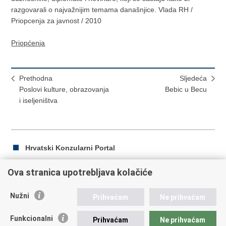
razgovarali o najvažnijim temama današnjice. Vlada RH /
Priopcenja za javnost / 2010
Priopćenja
Prethodna
Sljedeća
Poslovi kulture, obrazovanja
Bebic u Becu
i iseljeništva
Hrvatski Konzularni Portal
Ova stranica upotrebljava kolačiće
Ispiši
Podijeli
Podijeli
Nužni
Prihvaćam
Ne prihvaćam
stranicu
na
na
Republika Hrvatska
Facebooku
Twitteru
Funkcionalni
Prihvaćam
Ne prihvaćam