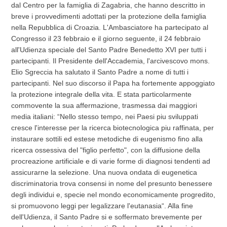
dal Centro per la famiglia di Zagabria, che hanno descritto in
breve i provvedimenti adottati per la protezione della famiglia
nella Repubblica di Croazia. L'Ambasciatore ha partecipato al
Congresso il 23 febbraio e il giorno seguente, il 24 febbraio
all'Udienza speciale del Santo Padre Benedetto XVI per tutti i
partecipanti. Il Presidente dell'Accademia, l'arcivescovo mons.
Elio Sgreccia ha salutato il Santo Padre a nome di tutti i
partecipanti. Nel suo discorso il Papa ha fortemente appoggiato
la protezione integrale della vita. E stata particolarmente
commovente la sua affermazione, trasmessa dai maggiori
media italiani: “Nello stesso tempo, nei Paesi piu sviluppati
cresce l'interesse per la ricerca biotecnologica piu raffinata, per
instaurare sottili ed estese metodiche di eugenismo fino alla
ricerca ossessiva del "figlio perfetto", con la diffusione della
procreazione artificiale e di varie forme di diagnosi tendenti ad
assicurarne la selezione. Una nuova ondata di eugenetica
discriminatoria trova consensi in nome del presunto benessere
degli individui e, specie nel mondo economicamente progredito,
si promuovono leggi per legalizzare l'eutanasia“. Alla fine
dell'Udienza, il Santo Padre si e soffermato brevemente per