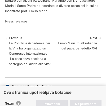
parlare con alcuni partecipanti. Parlando con l'Ambasciatore
Marin il Santo Padre ha ricordato le diverse occasioni in cui ha
incontrato prof. Emilio Marin.
Press releases
Previous
Next
La Pontificia Accademia per
Primo Ministro all''udienza
la Vita ha organizzato un
del papa Benedetto XVI
Congresso internazionale
„La coscienza cristiana a
sostegno del diritto alla vita“
Croatian Consular Portal
Ova stranica upotrebljava kolačiće
Nužni
Prihvaćam
Ne prihvaćam