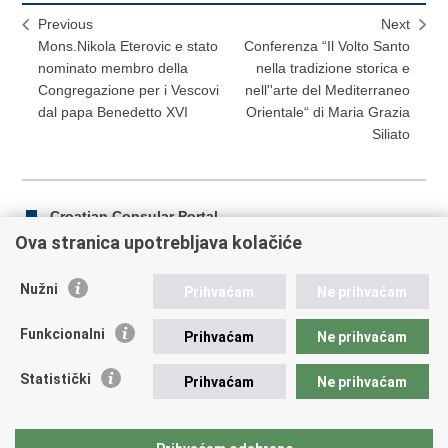
Previous
Next
Mons.Nikola Eterovic e stato
Conferenza “Il Volto Santo
nominato membro della
nella tradizione storica e
Congregazione per i Vescovi
nell''arte del Mediterraneo
dal papa Benedetto XVI
Orientale“ di Maria Grazia
Siliato
Croatian Consular Portal
Ova stranica upotrebljava kolačiće
Nužni
Prihvaćam
Ne prihvaćam
Print
Share
Share
this
on
on
Funkcionalni
Prihvaćam
Ne prihvaćam
Republic of Croatia
page
Facebook
Twitteru
Statistički
Prihvaćam
Ne prihvaćam
REPUBLIC OF CROATIA Ministry of Foreign and European
Affairs Trg N.Š. Zrinskog 7-8, 10000 Zagreb tel.:
+385 (0)1
4569 964 faks: +385 (0)1 4551 795, +385 (0)1 4920 149 E-