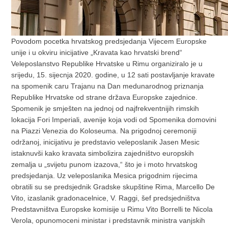
Povodom pocetka hrvatskog predsjedanja Vijecem Europske
unije i u okviru inicijative „Kravata kao hrvatski brend“
Veleposlanstvo Republike Hrvatske u Rimu organiziralo je u
srijedu, 15. sijecnja 2020. godine, u 12 sati postavljanje kravate
na spomenik caru Trajanu na Dan medunarodnog priznanja
Republike Hrvatske od strane država Europske zajednice.
Spomenik je smješten na jednoj od najfrekventnijih rimskih
lokacija Fori Imperiali, avenije koja vodi od Spomenika domovini
na Piazzi Venezia do Koloseuma. Na prigodnoj ceremoniji
održanoj, inicijativu je predstavio veleposlanik Jasen Mesic
istaknuvši kako kravata simbolizira zajedništvo europskih
zemalja u „svijetu punom izazova,“ što je i moto hrvatskog
predsjedanja. Uz veleposlanika Mesica prigodnim rijecima
obratili su se predsjednik Gradske skupštine Rima, Marcello De
Vito, izaslanik gradonacelnice, V. Raggi, šef predsjedništva
Predstavništva Europske komisije u Rimu Vito Borrelli te Nicola
Verola, opunomoceni ministar i predstavnik ministra vanjskih