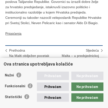
poslova Talijanske Republike. Govornici su izrazili dobre želje
za hrvatsko predsjedanje, istaknuvši izazovno politicko i
institucionalno razdoblje u kojem Hrvatska predsjeda.
Ceremoniji su takoder nazocili veleposlanik Republike Hrvatske
pri Svetoj Stolici, Neven Pelicaric kao i senator Aldo Di Biagio.
Priopćenja
Prethodna
Sljedeća
Na Malti obilježen pocetak
Malta – u predsjednickoj
hrvatskog predsjedanja
palaci Sant" Anton održan
Ova stranica upotrebljava kolačiće
Vijecem EU
koncert hrvatskog ansambla
MisEnScene
Nužni
Prihvaćam
Ne prihvaćam
Funkcionalni
Prihvaćam
Ne prihvaćam
Hrvatski Konzularni Portal
Statistički
Prihvaćam
Ne prihvaćam