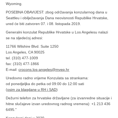
Wyoming.
POSEBNA OBAVIJEST: zbog održavanja konzularnog dana u
Seattleu i obilježavanja Dana neovisnosti Republike Hrvatske,
ured će biti zatvoren 07. i 08. listopada 2019.
Generalni konzulat Republike Hrvatske u Los Angelesu nalazi
se na sljedećoj adresi:
11766 Wilshire Blvd. Suite 1250
Los Angeles, CA 90025
tel. (310) 477-1009
fax: (310) 477-1866
E-mail:
crocons.los-angeles@mvep.hr
Uredovno radno vrijeme Konzulata sa strankama:
od ponedjeljka do petka od 09:00 do 12:00 sati
(
osim za blagdane u RH i SAD
)
Dežurni telefon za hrvatske državljane (za izvanredne situacije i
hitne slučajeve izvan uredovnog radnog vremena): +1 213 436
6495."
Konzularni dani u 2020.