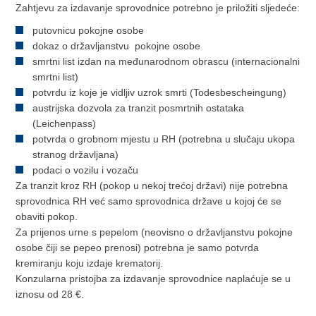
Zahtjevu za izdavanje sprovodnice potrebno je priložiti sljedeće:
putovnicu pokojne osobe
dokaz o državljanstvu pokojne osobe
smrtni list izdan na međunarodnom obrascu (internacionalni
smrtni list)
potvrdu iz koje je vidljiv uzrok smrti (Todesbescheingung)
austrijska dozvola za tranzit posmrtnih ostataka
(Leichenpass)
potvrda o grobnom mjestu u RH (potrebna u slučaju ukopa
stranog državljana)
podaci o vozilu i vozaču
Za tranzit kroz RH (pokop u nekoj trećoj državi) nije potrebna
sprovodnica RH već samo sprovodnica države u kojoj će se
obaviti pokop.
Za prijenos urne s pepelom (neovisno o državljanstvu pokojne
osobe čiji se pepeo prenosi) potrebna je samo potvrda
kremiranju koju izdaje krematorij.
Konzularna pristojba za izdavanje sprovodnice naplaćuje se u
iznosu od 28 €.