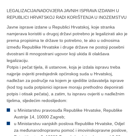
LEGALIZACIJA/NADOVJERA JAVNIH ISPRAVA IZDANIH U
REPUBLICI HRVATSKOJ RADI KORIŠTENJA U INOZEMSTVU
Javne isprave izdane u Republici Hrvatskoj, koje stranka
namjerava koristiti u drugoj državi potrebno je legalizirati ako je
prema propisima te države to potrebno, te ako u odnosima
između Republike Hrvatske i druge države ne postoji posebni
dvostrani ili mnogostrani ugovor koji ukida ili olakšava
legalizaciju.
Potpis i pečat tijela, ili ustanove, koja je izdala ispravu treba
najprije ovjeriti predsjednik općinskog suda u Hrvatskoj,
nadležan za područje na kojem je sjedište izdavatelja isprave
(kod tog suda potpisnici isprave moraju prethodno deponirati
potpis i otisak pečata), a zatim, tu ispravu ovjeriti u nadležnim
tijelima, sljedećim redoslijedom:
u Ministarstvu pravosuđa Republike Hrvatske, Republike
Austrije 14, 10000 Zagreb;
u Ministarstvu vanjskih poslova Republike Hrvatske, Odjel
za međunarodnopravnu pomoć i imovinskopravne poslove,