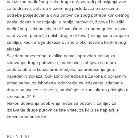
nalazi kod nadležnog tijela druge države radi pribavljanja vize
za tu državu, potvrda inozemnog poslodavca o razlozima
potrebe posjedovanja dviju putovnica zbog potreba konkretnog
posla, dokaz o postojanju, u ranijoj putovnici, žigova i bilješki
nadležnog tijela pojedinih država, čime je onemogućen ulazak
na državno područje nekih drugih država (primjerice u arapske
zemlje), kao i druge dokaze ovisno o okolnostima konkretnog
slučaja.
Slijedom navedenog, ukoliko postoji opravdan razlog za
izdavanje druge putovnice, podnositelj zahtjeva se mora
osobno obratiti konzularnom odjelu, uz predočenje gore
navedenih dokaza. Sukladno odredbama Zakona o upravnim
pristojbama, za ishođenje odobrenja za izdavanje izdavanja
druge putovnice iste vrste, naplaćuje se konzularna pristojba u
iznosu od 24 €.
Nakon dobivanja odobrenja može se postaviti zahtjev za
izdavanje druge putovnice iste vrste, za koju se naplaćuje
konzularna pristojba.
PUTNI LIST