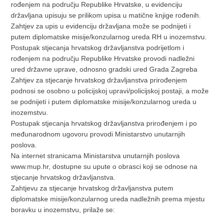
rođenjem na području Republike Hrvatske, u evidenciju
državljana upisuju se prilikom upisa u matične knjige rođenih.
Zahtjev za upis u evidenciju državljana može se podnijeti i
putem diplomatske misije/konzularnog ureda RH u inozemstvu.
Postupak stjecanja hrvatskog državljanstva podrijetlom i
rođenjem na području Republike Hrvatske provodi nadležni
ured državne uprave, odnosno gradski ured Grada Zagreba
Zahtjev za stjecanje hrvatskog državljanstva prirođenjem
podnosi se osobno u policijskoj upravi/policijskoj postaji, a može
se podnijeti i putem diplomatske misije/konzularnog ureda u
inozemstvu.
Postupak stjecanja hrvatskog državljanstva prirođenjem i po
međunarodnom ugovoru provodi Ministarstvo unutarnjih
poslova.
Na internet stranicama Ministarstva unutarnjih poslova
www.mup.hr, dostupne su upute o obrasci koji se odnose na
stjecanje hrvatskog državljanstva.
Zahtjevu za stjecanje hrvatskog državljanstva putem
diplomatske misije/konzularnog ureda nadležnih prema mjestu
boravku u inozemstvu, prilaže se: