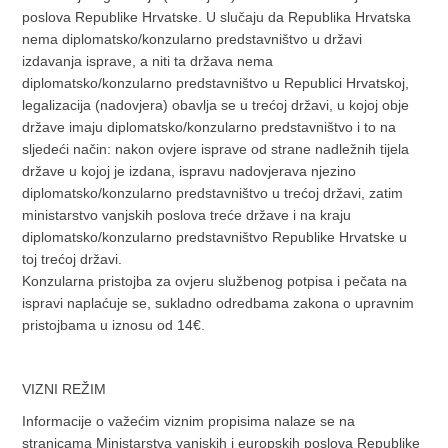
poslova Republike Hrvatske. U slučaju da Republika Hrvatska
nema diplomatsko/konzularno predstavništvo u državi
izdavanja isprave, a niti ta država nema
diplomatsko/konzularno predstavništvo u Republici Hrvatskoj,
legalizacija (nadovjera) obavlja se u trećoj državi, u kojoj obje
države imaju diplomatsko/konzularno predstavništvo i to na
sljedeći način: nakon ovjere isprave od strane nadležnih tijela
države u kojoj je izdana, ispravu nadovjerava njezino
diplomatsko/konzularno predstavništvo u trećoj državi, zatim
ministarstvo vanjskih poslova treće države i na kraju
diplomatsko/konzularno predstavništvo Republike Hrvatske u
toj trećoj državi.
Konzularna pristojba za ovjeru službenog potpisa i pečata na
ispravi naplaćuje se, sukladno odredbama zakona o upravnim
pristojbama u iznosu od 14€.
VIZNI REŽIM
Informacije o važećim viznim propisima nalaze se na
stranicama Ministarstva vanjskih i europskih poslova Republike