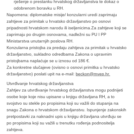
rješenje o prestanku hrvatskog državljanstva te dokaz o
odobrenom boravku u RH.
Napomena: diplomatske misije/ konzularni uredi zaprimaju
zahtjeve za primitak u hrvatsko državljanstvo po osnovi
pripadnosti hrvatskom narodu ili iseljenicima.Za zahtjeve koji se
zaprimaju po drugim osnovama, nadležni su PU I PP
Ministarstva unutarnjih poslova RH.
Konzularna pristojba za predaju zahtjeva za primitak u hrvatsko
državljanstvo, sukladno odredbama Zakona o upravnim
pristojbama naplaćuje se u iznosu od 186 €.
Za konkretne slučajeve (ovisno o osnovi primitka u hrvatsko
državljanstvo) poslati upit na e-mail:
beckon@mvep.hr.
Utvrđivanje hrvatskog državljanstva
Zahtjev za utvrđivanje hrvatskog državljanstva mogu podnijeti
osobe koje koje nisu upisane u knjigu državljana RH, a to
svojstvo su stekle po propisima koji su važili do stupanja na
snagu Zakona o hrvatskom državljanstvu. Ispunjenje zakonskih
pretpostavki za naknadni upis u knjigu državljana utvrđuju se
po propisima koji su važili u trenutku rođenja podnositelja
zahtjeva.