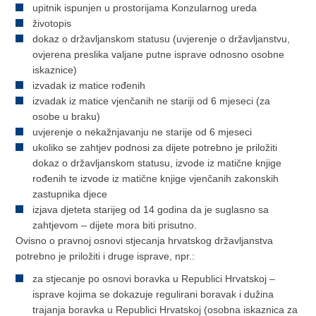
upitnik ispunjen u prostorijama Konzularnog ureda
životopis
dokaz o državljanskom statusu (uvjerenje o državljanstvu,
ovjerena preslika valjane putne isprave odnosno osobne
iskaznice)
izvadak iz matice rođenih
izvadak iz matice vjenčanih ne stariji od 6 mjeseci (za
osobe u braku)
uvjerenje o nekažnjavanju ne starije od 6 mjeseci
ukoliko se zahtjev podnosi za dijete potrebno je priložiti
dokaz o državljanskom statusu, izvode iz matične knjige
rođenih te izvode iz matične knjige vjenčanih zakonskih
zastupnika djece
izjava djeteta starijeg od 14 godina da je suglasno sa
zahtjevom – dijete mora biti prisutno.
Ovisno o pravnoj osnovi stjecanja hrvatskog državljanstva
potrebno je priložiti i druge isprave, npr.:
za stjecanje po osnovi boravka u Republici Hrvatskoj –
isprave kojima se dokazuje regulirani boravak i dužina
trajanja boravka u Republici Hrvatskoj (osobna iskaznica za