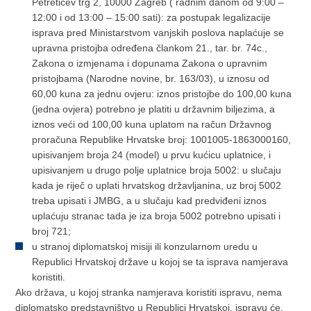
Petretićev trg 2, 10000 Zagreb ( radnim danom od 9:00 –
12:00 i od 13:00 – 15:00 sati): za postupak legalizacije
isprava pred Ministarstvom vanjskih poslova naplaćuje se
upravna pristojba određena člankom 21., tar. br. 74c.,
Zakona o izmjenama i dopunama Zakona o upravnim
pristojbama (Narodne novine, br. 163/03), u iznosu od
60,00 kuna za jednu ovjeru: iznos pristojbe do 100,00 kuna
(jedna ovjera) potrebno je platiti u državnim biljezima, a
iznos veći od 100,00 kuna uplatom na račun Državnog
proračuna Republike Hrvatske broj: 1001005-1863000160,
upisivanjem broja 24 (model) u prvu kućicu uplatnice, i
upisivanjem u drugo polje uplatnice broja 5002: u slučaju
kada je riječ o uplati hrvatskog državljanina, uz broj 5002
treba upisati i JMBG, a u slučaju kad predviđeni iznos
uplaćuju stranac tada je iza broja 5002 potrebno upisati i
broj 721;
u stranoj diplomatskoj misiji ili konzularnom uredu u
Republici Hrvatskoj države u kojoj se ta isprava namjerava
koristiti.
Ako država, u kojoj stranka namjerava koristiti ispravu, nema
diplomatsko predstavništvo u Republici Hrvatskoj, ispravu će,