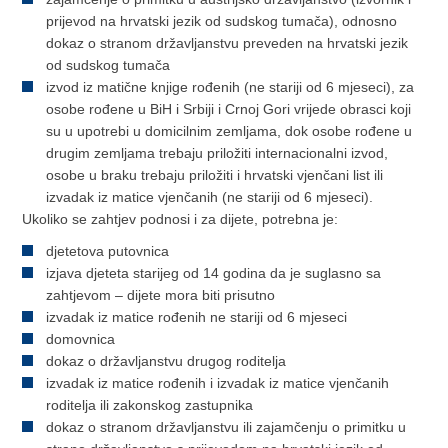
prijevod na hrvatski jezik od sudskog tumača), odnosno
dokaz o stranom državljanstvu preveden na hrvatski jezik
od sudskog tumača
izvod iz matične knjige rođenih (ne stariji od 6 mjeseci), za
osobe rođene u BiH i Srbiji i Crnoj Gori vrijede obrasci koji
su u upotrebi u domicilnim zemljama, dok osobe rođene u
drugim zemljama trebaju priložiti internacionalni izvod,
osobe u braku trebaju priložiti i hrvatski vjenčani list ili
izvadak iz matice vjenčanih (ne stariji od 6 mjeseci).
Ukoliko se zahtjev podnosi i za dijete, potrebna je:
djetetova putovnica
izjava djeteta starijeg od 14 godina da je suglasno sa
zahtjevom – dijete mora biti prisutno
izvadak iz matice rođenih ne stariji od 6 mjeseci
domovnica
dokaz o državljanstvu drugog roditelja
izvadak iz matice rođenih i izvadak iz matice vjenčanih
roditelja ili zakonskog zastupnika
dokaz o stranom državljanstvu ili zajamčenju o primitku u