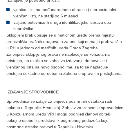
Zahtjevu je potrebno priložiti:
vjenčani list na međunarodnom obrascu (internacionalni
vjenčani list), ne stariji od 6 mjeseci
valjane putovnice ili drugu identifikacijsku ispravu oba
supružnika
Sklopljeni brak upisuje se u matičnom uredu prema mjestu
prebivališta bračnih drugova, a za one koji nema ju prebivalište
u RH u jednom od matičnih ureda Grada Zagreba
Za prijavu sklopljenog braka ne naplaćuje se konzularna
pristojba, no ukoliko se zahtjeva izdavanje domovnice i
vjenčanog lista na novo osobno ime, za to se naplaćuje
pristojba sukladno odredbama Zakona o upravnim pristojbama.
IZDAVANJE SPROVODNICE
Sprovodnica se izdaje za prijevoz posmrtnih ostataka radi
pokopa u Republici Hrvatskoj. Zahtjev za izdavanje sprovodnice
u Konzularnom uredu VRH mogu podnijeti članovi obitelji
pokojne osobe ili predstavnik pogrebnog poduzeća koje
posmrtne ostatke prevozi u Republiku Hrvatsku.