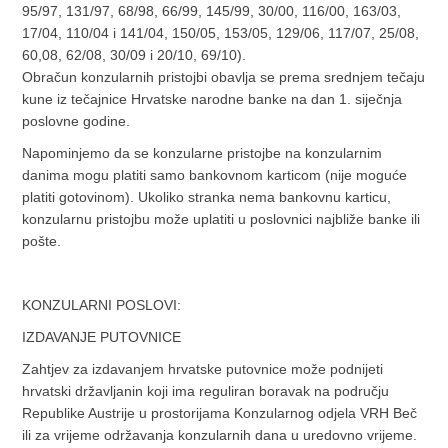
95/97, 131/97, 68/98, 66/99, 145/99, 30/00, 116/00, 163/03,
17/04, 110/04 i 141/04, 150/05, 153/05, 129/06, 117/07, 25/08,
60,08, 62/08, 30/09 i 20/10, 69/10).
Obračun konzularnih pristojbi obavlja se prema srednjem tečaju
kune iz tečajnice Hrvatske narodne banke na dan 1. siječnja
poslovne godine.
Napominjemo da se konzularne pristojbe na konzularnim
danima mogu platiti samo bankovnom karticom (nije moguće
platiti gotovinom). Ukoliko stranka nema bankovnu karticu,
konzularnu pristojbu može uplatiti u poslovnici najbliže banke ili
pošte.
KONZULARNI POSLOVI:
IZDAVANJE PUTOVNICE
Zahtjev za izdavanjem hrvatske putovnice može podnijeti
hrvatski državljanin koji ima reguliran boravak na području
Republike Austrije u prostorijama Konzularnog odjela VRH Beč
ili za vrijeme održavanja konzularnih dana u uredovno vrijeme.