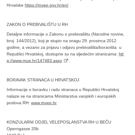
Hrvatske
https://mvep.gov.hr/en/
.
ZAKON O PREBIVALIŠTU U RH
Detaljne informacije o Zakonu o prebivalištu (Narodne novine,
broj: 144/2012), koji je stupio na snagu 29. prosinca 2012.
godine, a vezano za prijavu i odjavu prebivališta/boravišta u
Republici Hrvatskoj, dostupne su na sljedećim stranicama:
htt
p://www.mup.hr/147483.aspx
.
BORAVAK STRANACA U HRVATSKOJ
Informacije o boravku i radu stranaca u Republici Hrvatskoj
nalaze se na stranicama Ministarstva vanjskih i europskih
poslova RH:
www.mvep.hr
.
KONZULARNI ODJEL VELEPOSLANSTVA RH U BEČU
Operngasse 20b