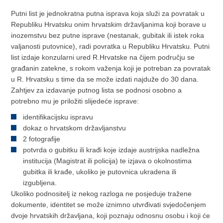
Putni list je jednokratna putna isprava koja služi za povratak u
Republiku Hrvatsku onim hrvatskim državljanima koji borave u
inozemstvu bez putne isprave (nestanak, gubitak ili istek roka
valjanosti putovnice), radi povratka u Republiku Hrvatsku. Putni
list izdaje konzularni ured R.Hrvatske na čijem području se
građanin zatekne, s rokom važenja koji je potreban za povratak
u R. Hrvatsku s time da se može izdati najduže do 30 dana.
Zahtjev za izdavanje putnog lista se podnosi osobno a
potrebno mu je priložiti slijedeće isprave:
identifikacijsku ispravu
dokaz o hrvatskom državljanstvu
2 fotografije
potvrda o gubitku ili krađi koje izdaje austrijska nadležna
institucija (Magistrat ili policija) te izjava o okolnostima
gubitka ili krađe, ukoliko je putovnica ukradena ili
izgubljena.
Ukoliko podnositelj iz nekog razloga ne posjeduje tražene
dokumente, identitet se može iznimno utvrđivati svjedočenjem
dvoje hrvatskih državljana, koji poznaju odnosnu osobu i koji će