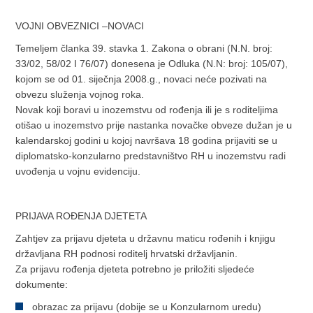
VOJNI OBVEZNICI –NOVACI
Temeljem članka 39. stavka 1. Zakona o obrani (N.N. broj:
33/02, 58/02 I 76/07) donesena je Odluka (N.N: broj: 105/07),
kojom se od 01. siječnja 2008.g., novaci neće pozivati na
obvezu služenja vojnog roka.
Novak koji boravi u inozemstvu od rođenja ili je s roditeljima
otišao u inozemstvo prije nastanka novačke obveze dužan je u
kalendarskoj godini u kojoj navršava 18 godina prijaviti se u
diplomatsko-konzularno predstavništvo RH u inozemstvu radi
uvođenja u vojnu evidenciju.
PRIJAVA ROĐENJA DJETETA
Zahtjev za prijavu djeteta u državnu maticu rođenih i knjigu
državljana RH podnosi roditelj hrvatski državljanin.
Za prijavu rođenja djeteta potrebno je priložiti sljedeće
dokumente:
obrazac za prijavu (dobije se u Konzularnom uredu)