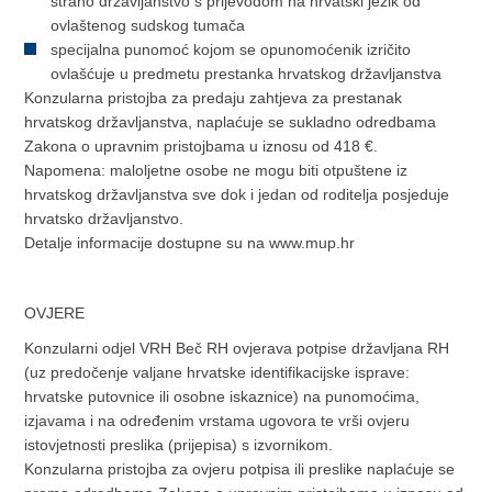
strano državljanstvo s prijevodom na hrvatski jezik od
ovlaštenog sudskog tumača
specijalna punomoć kojom se opunomoćenik izričito
ovlašćuje u predmetu prestanka hrvatskog državljanstva
Konzularna pristojba za predaju zahtjeva za prestanak
hrvatskog državljanstva, naplaćuje se sukladno odredbama
Zakona o upravnim pristojbama u iznosu od 418 €.
Napomena: maloljetne osobe ne mogu biti otpuštene iz
hrvatskog državljanstva sve dok i jedan od roditelja posjeduje
hrvatsko državljanstvo.
Detalje informacije dostupne su na www.mup.hr
OVJERE
Konzularni odjel VRH Beč RH ovjerava potpise državljana RH
(uz predočenje valjane hrvatske identifikacijske isprave:
hrvatske putovnice ili osobne iskaznice) na punomoćima,
izjavama i na određenim vrstama ugovora te vrši ovjeru
istovjetnosti preslika (prijepisa) s izvornikom.
Konzularna pristojba za ovjeru potpisa ili preslike naplaćuje se