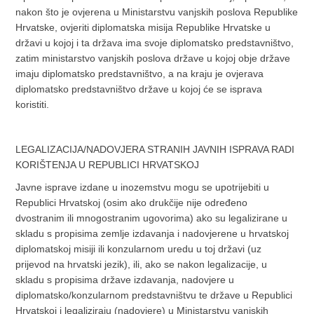
nakon što je ovjerena u Ministarstvu vanjskih poslova Republike
Hrvatske, ovjeriti diplomatska misija Republike Hrvatske u
državi u kojoj i ta država ima svoje diplomatsko predstavništvo,
zatim ministarstvo vanjskih poslova države u kojoj obje države
imaju diplomatsko predstavništvo, a na kraju je ovjerava
diplomatsko predstavništvo države u kojoj će se isprava
koristiti.
LEGALIZACIJA/NADOVJERA STRANIH JAVNIH ISPRAVA RADI
KORIŠTENJA U REPUBLICI HRVATSKOJ
Javne isprave izdane u inozemstvu mogu se upotrijebiti u
Republici Hrvatskoj (osim ako drukčije nije određeno
dvostranim ili mnogostranim ugovorima) ako su legalizirane u
skladu s propisima zemlje izdavanja i nadovjerene u hrvatskoj
diplomatskoj misiji ili konzularnom uredu u toj državi (uz
prijevod na hrvatski jezik), ili, ako se nakon legalizacije, u
skladu s propisima države izdavanja, nadovjere u
diplomatsko/konzularnom predstavništvu te države u Republici
Hrvatskoj i legaliziraju (nadovjere) u Ministarstvu vanjskih