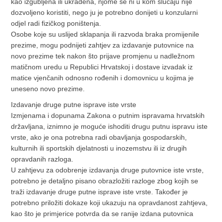
kao izgubljena ili ukradena, njome se ni u kom slučaju nije
dozvoljeno koristiti, nego ju je potrebno donijeti u konzularni
odjel radi fizičkog poništenja.
Osobe koje su uslijed sklapanja ili razvoda braka promijenile
prezime, mogu podnijeti zahtjev za izdavanje putovnice na
novo prezime tek nakon što prijave promjenu u nadležnom
matičnom uredu u Republici Hrvatskoj i dostave izvadak iz
matice vjenčanih odnosno rođenih i domovnicu u kojima je
uneseno novo prezime.
Izdavanje druge putne isprave iste vrste
Izmjenama i dopunama Zakona o putnim ispravama hrvatskih
državljana, iznimno je moguće ishoditi drugu putnu ispravu iste
vrste, ako je ona potrebna radi obavljanja gospodarskih,
kulturnih ili sportskih djelatnosti u inozemstvu ili iz drugih
opravdanih razloga.
U zahtjevu za odobrenje izdavanja druge putovnice iste vrste,
potrebno je detaljno pisano obrazložiti razloge zbog kojih se
traži izdavanje druge putne isprave iste vrste. Također je
potrebno priložiti dokaze koji ukazuju na opravdanost zahtjeva,
kao što je primjerice potvrda da se ranije izdana putovnica