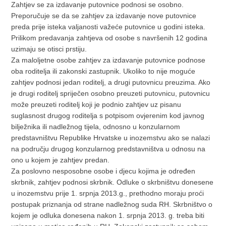
Zahtjev se za izdavanje putovnice podnosi se osobno.
Preporučuje se da se zahtjev za izdavanje nove putovnice
preda prije isteka valjanosti važeće putovnice u godini isteka.
Prilikom predavanja zahtjeva od osobe s navršenih 12 godina
uzimaju se otisci prstiju.
Za maloljetne osobe zahtjev za izdavanje putovnice podnose
oba roditelja ili zakonski zastupnik. Ukoliko to nije moguće
zahtjev podnosi jedan roditelj, a drugi putovnicu preuzima. Ako
je drugi roditelj spriječen osobno preuzeti putovnicu, putovnicu
može preuzeti roditelj koji je podnio zahtjev uz pisanu
suglasnost drugog roditelja s potpisom ovjerenim kod javnog
bilježnika ili nadležnog tijela, odnosno u konzularnom
predstavništvu Republike Hrvatske u inozemstvu ako se nalazi
na području drugog konzularnog predstavništva u odnosu na
ono u kojem je zahtjev predan.
Za poslovno nesposobne osobe i djecu kojima je određen
skrbnik, zahtjev podnosi skrbnik. Odluke o skrbništvu donesene
u inozemstvu prije 1. srpnja 2013.g., prethodno moraju proći
postupak priznanja od strane nadležnog suda RH. Skrbništvo o
kojem je odluka donesena nakon 1. srpnja 2013. g. treba biti