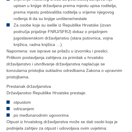
upisan u knjige državljana prema mjestu upisa roditelja,
prema mjestu prebivališta roditelja u vrijeme njegovog
rođenja ili da su knjige uništene/nestale
Za osobe koje su iselile iz Republike Hrvatske (izvan
područja prijašnje FNRJ/SFRJ) dokaz o prijašnjem
jugoslavenskom državljanstvu (stara putovnica, vojna
knjižica, radna knjižica …).
Napomena: sve isprave se prilažu u izvorniku i preslici.
Prilikom postavljanja zahtjeva za primitak u hrvatsko
državljanstvo i utvrđivanje državljanstva naplaćuje se
konzularna pristojba sukladno odredbama Zakona o upravnim
pristojbama.
Prestanak državljanstva
Državljanstvo Republike Hrvatske prestaje:
otpustom
odricanjem
po međunarodnim ugovorima
Otpust iz hrvatskog državljanstva može se dati osobi koja je
podnijela zahtjev za otpust i udovoljava ovim uvjetima: