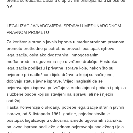
prema odredbama Zakona o upravnim pristojbama u iznosu od
9 €.
LEGALIZACIJA/NADOVJERA ISPRAVA U MEĐUNARODNOM
PRAVNOM PROMETU
Za korištenje stranih javnih isprava u međunarodnom pravnom
prometu prethodno je potrebno provesti postupak njihove
legalizacije, osim ako dvostranim i mnogostranim
međunarodnim ugovorima nije utvrđeno drukčije. Postupku
legalizacije podliježu i privatne isprave koje, nakon što su
ovjerene pri nadležnom tijelu države u kojoj su sačinjene,
dobivaju status javne isprave. Vrijedi naglasiti da se
ovjeravanjem isprave potvrđuje vjerodostojnost pečata i potpisa
službene osobe koji su stavljeni na ispravu, ali ne i njezin
sadržaj.
Haška Konvencija o ukidanju potrebe legalizacije stranih javnih
isprava, od 5. listopada 1961. godine, pojednostavila je
postupak legalizacije u odnosima između ugovornih stranaka,
pa javna isprava podliježe jednom ovjeravanju nadležnog tijela