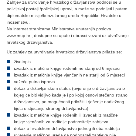
Zahtjev za utvrđivanje hrvatskog državljanstva podnosi se u
policijskoj postaji /policijskoj upravi, a može se podnijeti i putem
diplomatske misije/konzularnog ureda Republike Hrvatske u
inozemstvu.
Na internet stranicama Ministarstva unutarnjih poslova
www.mup.hr , dostupne su upute i obrasci vezani uz utvrđivanje
hrvatskog državljanstva.
Uz zahtjev za utvrđivanje hrvatskog državljanstva prilaže se:
životopis
izvadak iz matične knjige rođenih ne stariji od 6 mjeseci
izvadak iz matičnje knjige vjenčanih ne stariji od 6 mjeseci
važeća putna isprava
dokaz o državljanskom status (uvjerenje o državljanstvu iz
kojeg će biti vidljivo kada je i po kojoj osnovi stečeno strano
državljanstvo, po mogućnosti priložiti i rješenje nadležnog
tijela o stjecanju stranog državljanstva)
izvadak iz matične knjige rođenih ili izvadak iz matične
knjige vjenčanih za roditelje podnositelje zahtjeva
dokaz o hrvatskom državljanstvu jednog ili oba roditelja
uvjerenje matičnog ureda da podnositelj zahtjeva nije