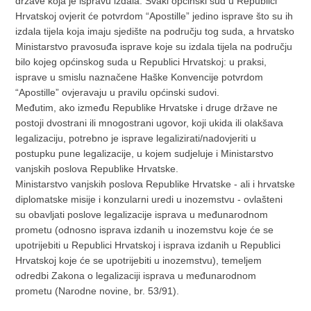
države koja je ispravu izdala. Svaki općinski sud u Republici
Hrvatskoj ovjerit će potvrdom “Apostille” jedino isprave što su ih
izdala tijela koja imaju sjedište na području tog suda, a hrvatsko
Ministarstvo pravosuđa isprave koje su izdala tijela na području
bilo kojeg općinskog suda u Republici Hrvatskoj: u praksi,
isprave u smislu naznačene Haške Konvencije potvrdom
“Apostille” ovjeravaju u pravilu općinski sudovi.
Međutim, ako između Republike Hrvatske i druge države ne
postoji dvostrani ili mnogostrani ugovor, koji ukida ili olakšava
legalizaciju, potrebno je isprave legalizirati/nadovjeriti u
postupku pune legalizacije, u kojem sudjeluje i Ministarstvo
vanjskih poslova Republike Hrvatske.
Ministarstvo vanjskih poslova Republike Hrvatske - ali i hrvatske
diplomatske misije i konzularni uredi u inozemstvu - ovlašteni
su obavljati poslove legalizacije isprava u međunarodnom
prometu (odnosno isprava izdanih u inozemstvu koje će se
upotrijebiti u Republici Hrvatskoj i isprava izdanih u Republici
Hrvatskoj koje će se upotrijebiti u inozemstvu), temeljem
odredbi Zakona o legalizaciji isprava u međunarodnom
prometu (Narodne novine, br. 53/91).