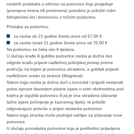
osobnih podataka u odnosu na putovnicu koju posjeduje
(promjena imena i/ili prezimena) potrebno je priložiti rodni
list/vjenčani list i domovnicu s točnim podacima.
Pristojba za putovnicu:
za osobe do 21 godine života iznos od 57,00 €
za osobe iznad 21 godine života iznos od 76,00 €
Na putovnicu se čeka oko 6 tjedana.
U slučaju krađe ili gubitka putovnice osoba je dužna bez
odgode krađu prijaviti nadležnoj policijskoj postaji prema
području na kojem je putovnica ukradena, a gubitak prijaviti
nadležnom uredu za strance (Magistrat).
Nakon toga osoba je dužna doći u konzulat i prijaviti nestanak
putne isprave davanjem pisane izjave o svim okolnostima pod
kojima je izgubila putovnicu ili joj je ona ukradena (davanje
lažne izjave počinjenje je kaznenog djela), te priložiti
odgovarajuću potvrdu o prijavi nestanka putovnice.
Nakon toga stranka može podnijeti zahtjev za izdavanje nove
putovnice.
U slučaju pronalaska putovnice koja je prethodno prijavljena