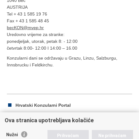
1040 Beč
AUSTRIJA
Tel + 43 1 585 19 76
Fax + 43 1 585 48 45
becKON@mvep.hr
Uredovno vrijeme za stranke:
ponedjeljak, utorak, petak 8: - 12:00
četvrtak 8:00- 12:00 I 14:00 – 16.00
Konzularni dani se održavaju u Grazu, Linzu, Salzburgu,
Innsbrucku i Feldkirchu.
Hrvatski Konzularni Portal
Ova stranica upotrebljava kolačiće
Ispiši
Podijeli
Podijeli
Nužni
Prihvaćam
Ne prihvaćam