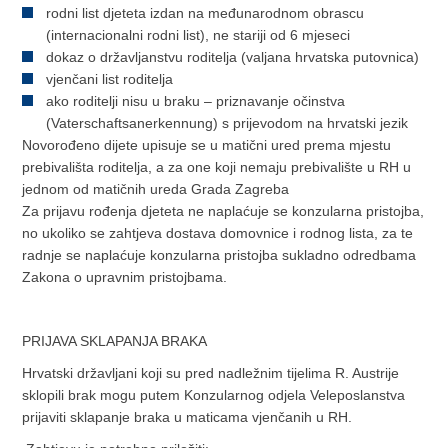
rodni list djeteta izdan na međunarodnom obrascu
(internacionalni rodni list), ne stariji od 6 mjeseci
dokaz o državljanstvu roditelja (valjana hrvatska putovnica)
vjenčani list roditelja
ako roditelji nisu u braku – priznavanje očinstva
(Vaterschaftsanerkennung) s prijevodom na hrvatski jezik
Novorođeno dijete upisuje se u matični ured prema mjestu
prebivališta roditelja, a za one koji nemaju prebivalište u RH u
jednom od matičnih ureda Grada Zagreba
Za prijavu rođenja djeteta ne naplaćuje se konzularna pristojba,
no ukoliko se zahtjeva dostava domovnice i rodnog lista, za te
radnje se naplaćuje konzularna pristojba sukladno odredbama
Zakona o upravnim pristojbama.
PRIJAVA SKLAPANJA BRAKA
Hrvatski državljani koji su pred nadležnim tijelima R. Austrije
sklopili brak mogu putem Konzularnog odjela Veleposlanstva
prijaviti sklapanje braka u maticama vjenčanih u RH.