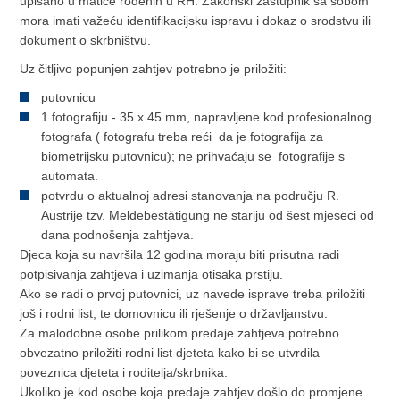
upisano u matice rođenih u RH. Zakonski zastupnik sa sobom
mora imati važeću identifikacijsku ispravu i dokaz o srodstvu ili
dokument o skrbništvu.
Uz čitljivo popunjen zahtjev potrebno je priložiti:
putovnicu
1 fotografiju - 35 x 45 mm, napravljene kod profesionalnog
fotografa ( fotografu treba reći da je fotografija za
biometrijsku putovnicu); ne prihvaćaju se fotografije s
automata.
potvrdu o aktualnoj adresi stanovanja na području R.
Austrije tzv. Meldebestätigung ne stariju od šest mjeseci od
dana podnošenja zahtjeva.
Djeca koja su navršila 12 godina moraju biti prisutna radi
potpisivanja zahtjeva i uzimanja otisaka prstiju.
Ako se radi o prvoj putovnici, uz navede isprave treba priložiti
još i rodni list, te domovnicu ili rješenje o državljanstvu.
Za malodobne osobe prilikom predaje zahtjeva potrebno
obvezatno priložiti rodni list djeteta kako bi se utvrdila
poveznica djeteta i roditelja/skrbnika.
Ukoliko je kod osobe koja predaje zahtjev došlo do promjene