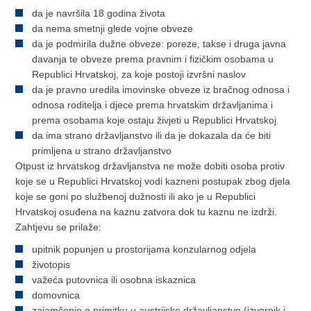
da je navršila 18 godina života
da nema smetnji glede vojne obveze
da je podmirila dužne obveze: poreze, takse i druga javna
davanja te obveze prema pravnim i fizičkim osobama u
Republici Hrvatskoj, za koje postoji izvršni naslov
da je pravno uredila imovinske obveze iz bračnog odnosa i
odnosa roditelja i djece prema hrvatskim državljanima i
prema osobama koje ostaju živjeti u Republici Hrvatskoj
da ima strano državljanstvo ili da je dokazala da će biti
primljena u strano državljanstvo
Otpust iz hrvatskog državljanstva ne može dobiti osoba protiv
koje se u Republici Hrvatskoj vodi kazneni postupak zbog djela
koje se goni po službenoj dužnosti ili ako je u Republici
Hrvatskoj osuđena na kaznu zatvora dok tu kaznu ne izdrži.
Zahtjevu se prilaže:
upitnik popunjen u prostorijama konzularnog odjela
životopis
važeća putovnica ili osobna iskaznica
domovnica
zajamčenje o primitku u austrijsko državljanstvo (izvornik i