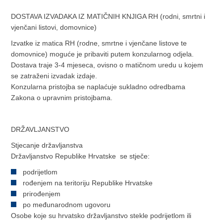
DOSTAVA IZVADAKA IZ MATIČNIH KNJIGA RH (rodni, smrtni i
vjenčani listovi, domovnice)
Izvatke iz matica RH (rodne, smrtne i vjenčane listove te
domovnice) moguće je pribaviti putem konzularnog odjela.
Dostava traje 3-4 mjeseca, ovisno o matičnom uredu u kojem
se zatraženi izvadak izdaje.
Konzularna pristojba se naplaćuje sukladno odredbama
Zakona o upravnim pristojbama.
DRŽAVLJANSTVO
Stjecanje državljanstva
Državljanstvo Republike Hrvatske se stječe:
podrijetlom
rođenjem na teritoriju Republike Hrvatske
prirođenjem
po međunarodnom ugovoru
Osobe koje su hrvatsko državljanstvo stekle podrijetlom ili