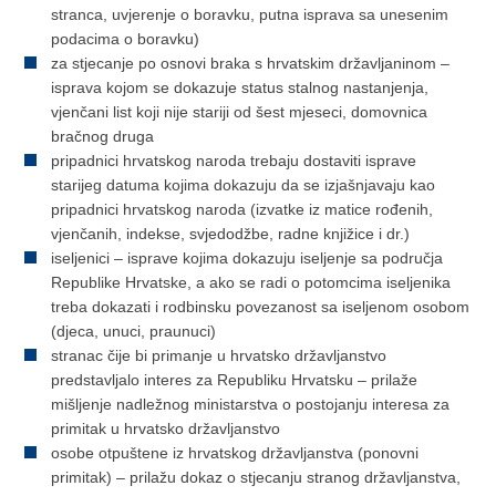
stranca, uvjerenje o boravku, putna isprava sa unesenim
podacima o boravku)
za stjecanje po osnovi braka s hrvatskim državljaninom –
isprava kojom se dokazuje status stalnog nastanjenja,
vjenčani list koji nije stariji od šest mjeseci, domovnica
bračnog druga
pripadnici hrvatskog naroda trebaju dostaviti isprave
starijeg datuma kojima dokazuju da se izjašnjavaju kao
pripadnici hrvatskog naroda (izvatke iz matice rođenih,
vjenčanih, indekse, svjedodžbe, radne knjižice i dr.)
iseljenici – isprave kojima dokazuju iseljenje sa područja
Republike Hrvatske, a ako se radi o potomcima iseljenika
treba dokazati i rodbinsku povezanost sa iseljenom osobom
(djeca, unuci, praunuci)
stranac čije bi primanje u hrvatsko državljanstvo
predstavljalo interes za Republiku Hrvatsku – prilaže
mišljenje nadležnog ministarstva o postojanju interesa za
primitak u hrvatsko državljanstvo
osobe otpuštene iz hrvatskog državljanstva (ponovni
primitak) – prilažu dokaz o stjecanju stranog državljanstva,