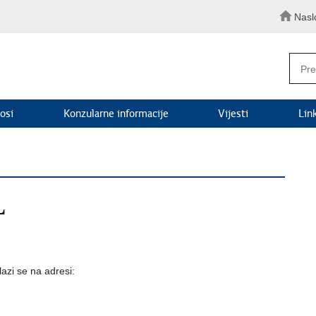
Nasl
osi
Konzularne informacije
Vijesti
Lin
L
lazi se na adresi: