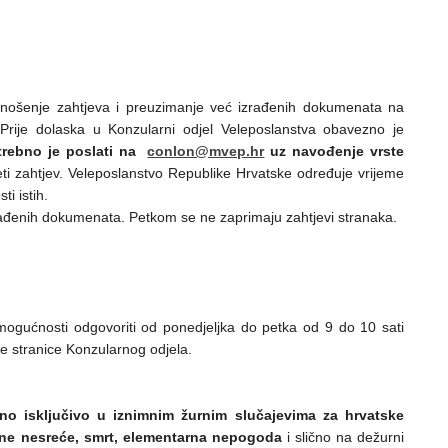
nošenje zahtjeva i preuzimanje već izrađenih dokumenata na
 Prije dolaska u Konzularni odjel Veleposlanstva obavezno je
trebno je poslati na
conlon@mvep.hr
uz navođenje vrste
eti zahtjev. Veleposlanstvo Republike Hrvatske određuje vrijeme
i istih.
rađenih dokumenata. Petkom se ne zaprimaju zahtjevi stranaka.
mogućnosti odgovoriti od ponedjeljka do petka od 9 do 10 sati
ske stranice Konzularnog odjela.
o isključivo u iznimnim žurnim slučajevima za hrvatske
tne nesreće, smrt, elementarna nepogoda
i slično na dežurni