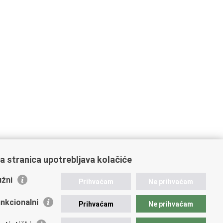
a stranica upotrebljava kolačiće
žni
Prihvaćam
Ne prihvaćam
nkcionalni
Prihvaćam
Ne prihvaćam