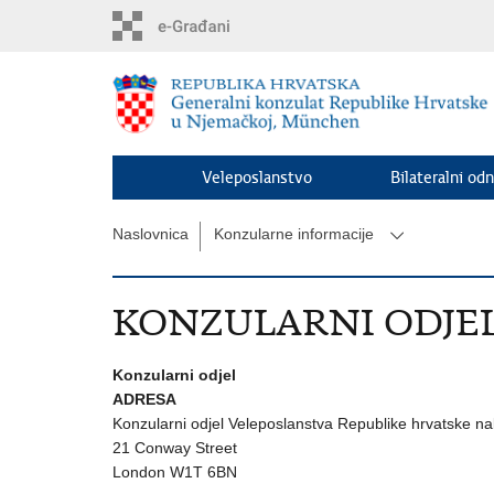
Preskoči
na
glavni
sadržaj
Veleposlanstvo
Bilateralni odn
Naslovnica
Konzularne informacije
KONZULARNI ODJE
Konzularni odjel
ADRESA
Konzularni odjel Veleposlanstva Republike hrvatske na
21 Conway Street
London W1T 6BN