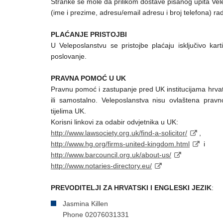
Stranke se mole da prilikom dostave pisanog upita Vel
(ime i prezime, adresu/email adresu i broj telefona) ra
PLAĆANJE PRISTOJBI
U Veleposlanstvu se pristojbe plaćaju isključivo ka
poslovanje.
PRAVNA POMOĆ U UK
Pravnu pomoć i zastupanje pred UK institucijama hrvat
ili samostalno. Veleposlanstva nisu ovlaštena prav
tijelima UK.
Korisni linkovi za odabir odvjetnika u UK:
http://www.lawsociety.org.uk/find-a-solicitor/
,
http://www.hg.org/firms-united-kingdom.html
i
http://www.barcouncil.org.uk/about-us/
http://www.notaries-directory.eu/
PREVODITELJI ZA HRVATSKI I ENGLESKI JEZIK
:
Jasmina Killen
Phone 02076031331