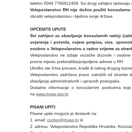
telefon 0044 7766912458. Svi drugi zahtjevi rješavaju 
Veleposlanstvo RH nije dužno pružiti konzularnu
obratiti veleposlanstvu i tijelima svoje države.
OPĆENITE UPUTE
Svi zahtjevi za obavljanje konzularnih radnji (zah
uvjerenja i potvrda, ovjere potpisa, vize, spro
osobno u Veleposlanstvu u radno vrijeme za stran
Veleposlanstvo ne izdaje vozačke dozvole i osobne i
prema mjestu prebivališta/prijavljene adrese u RH.
Ukoliko ste žrtva prevare, krađe ili nekog drugog kaznen
Veleposlanstvo zadržava pravo zatražiti od stranke 
obavljanja administrativnih i upravnih postupaka.
Dodatne informacije o konzularnim poslovima koje 
na
www.mvep.gov.hr
PISANI UPITI
Pisane upite moguće je dostaviti na:
1. email:
conlon@mvep.hr
ili
2. adresu: Veleposlanstvo Republike Hrvatske, Konzu