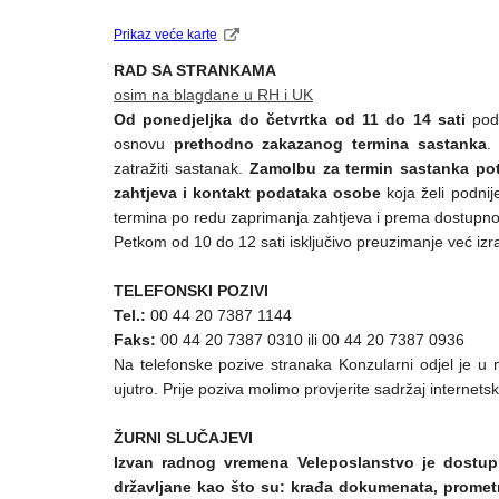
Prikaz veće karte
RAD SA STRANKAMA
osim na blagdane u RH i UK
Od ponedjeljka do četvrtka od 11 do 14 sati
pod
osnovu
prethodno zakazanog termina sastanka
.
zatražiti sastanak.
Zamolbu za termin sastanka po
zahtjeva i kontakt podataka osobe
koja želi podnij
termina po redu zaprimanja zahtjeva i prema dostupnost
Petkom od 10 do 12 sati isključivo preuzimanje već iz
TELEFONSKI POZIVI
Tel.:
00 44 20 7387 1144
Faks:
00 44 20 7387 0310 ili 00 44 20 7387 0936
Na telefonske pozive stranaka Konzularni odjel je u 
ujutro. Prije poziva molimo provjerite sadržaj internet
ŽURNI SLUČAJEVI
Izvan radnog vremena Veleposlanstvo je dostupn
državljane kao što su: krađa dokumenata, prome