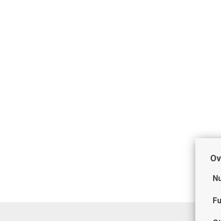
Ov
Nu
Fu