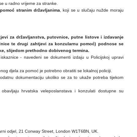
se u radno vrijeme za stranke.
 pomoć stranim državljanima
, koji se u slučaju nužde moraju
tjevi za državljanstva, putovnice, putne listove i izdavanje
vodnice te drugi zahtjevi za konzularnu pomoć) podnose se
ke, slijedom prethodno dobivenog termina.
skaznice - navedeni se dokumenti izdaju u Policijskoj upravi
og djela za pomoć je potrebno obratiti se lokalnoj policiji.
dodatnu dokumentaciju ukoliko se za to ukaže potreba tijekom
obavljaju hrvatska veleposlanstava i konzulati dostupne su
larni odjel, 21 Conway Street, London W1T6BN, UK.