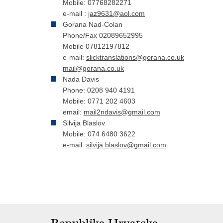
Mobile: 07768282271
e-mail :
jaz9631@aol.com
Gorana Nad-Colan
Phone/Fax 02089652995
Mobile 07812197812
e-mail:
slicktranslations@gorana.co.uk
mail@gorana.co.uk
Nada Davis
Phone: 0208 940 4191
Mobile: 0771 202 4603
email:
mail2ndavis@gmail.com
Silvija Blaslov
Mobile: 074 6480 3622
e-mail:
silvija.blaslov@gmail.com