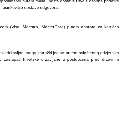
eposlanstvu putem maila i pošte dostave i svoje osobne podatke
di učinkovitije dostave odgovora.
rticom (Visa, Maestro, MasterCard) putem aparata za kartično
ski državljani mogu zatražiti jedino putem ovlaštenog odvjetnika
no zastupati hrvatske državljane u postupcima pred državnim