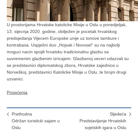
U prostorijama Hrvatske katolicke Misije u Oslu u ponedjeljak,
13. sijecnja 2020. godine, obilježen je pocetak hrvatskog
predsjedanja Vijecem Europske unije uz tonove tambure i
kontrabasa. Uspješni duo „Hojsak i Novosel“ su na najbolji
moguci nacin spojili hrvatsku tradicionalnu glazbu sa
suvremenim glazbenim izricajem. Glazbenoj veceri odazvali su
se predstavnici diplomatskog zbora, Hrvatske zajednice u
Norveškoj, predstavnici Katolicke Misije u Oslu, te brojni drugi
uzvanici.
Priopćenja
Prethodna
Sljedeća
Održan turisticki sajam u
Predstavljanje Hrvatskih
Oslu
svjetskih igara u Oslu