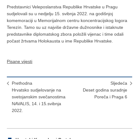
Predstavnici Veleposlanstva Republike Hrvatske u Pragu
sudjelovali su u nedjelju 15. svibnja 2022. na godišnjoj
komemoraciji u Memorijalnom centru koncentracijskog logora
Terezín. Tamo su uz najviše državne dužnosnike i istaknute
predstavnike diplomatskog zbora položili vijenac i time odali
počast žrtvama Holokausta u ime Republike Hrvatske.
Pisane vijesti
Prethodna
Sljedeća
Hrvatsko sudjelovanje na
Deset godina suradnje
svetojanskim svečanostima
Poreča i Praga 6
NAVALIS, 14. i 15.svibnja
2022.