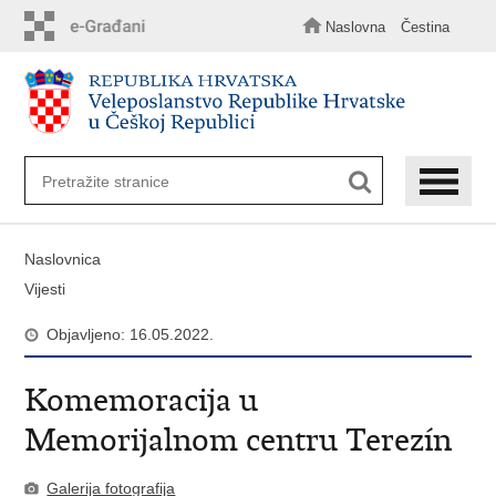
Preskoči
na
Naslovna
Čestina
glavni
sadržaj
Naslovnica
Vijesti
Objavljeno: 16.05.2022.
Komemoracija u
Memorijalnom centru Terezín
Galerija fotografija