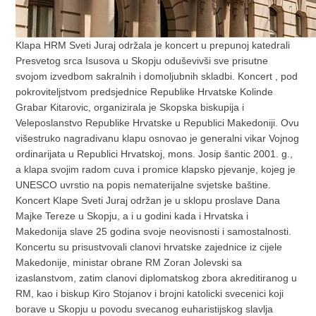
Klapa HRM Sveti Juraj održala je koncert u prepunoj katedrali
Presvetog srca Isusova u Skopju oduševivši sve prisutne
svojom izvedbom sakralnih i domoljubnih skladbi. Koncert , pod
pokroviteljstvom predsjednice Republike Hrvatske Kolinde
Grabar Kitarovic, organizirala je Skopska biskupija i
Veleposlanstvo Republike Hrvatske u Republici Makedoniji. Ovu
višestruko nagradivanu klapu osnovao je generalni vikar Vojnog
ordinarijata u Republici Hrvatskoj, mons. Josip šantic 2001. g.,
a klapa svojim radom cuva i promice klapsko pjevanje, kojeg je
UNESCO uvrstio na popis nematerijalne svjetske baštine.
Koncert Klape Sveti Juraj održan je u sklopu proslave Dana
Majke Tereze u Skopju, a i u godini kada i Hrvatska i
Makedonija slave 25 godina svoje neovisnosti i samostalnosti.
Koncertu su prisustvovali clanovi hrvatske zajednice iz cijele
Makedonije, ministar obrane RM Zoran Jolevski sa
izaslanstvom, zatim clanovi diplomatskog zbora akreditiranog u
RM, kao i biskup Kiro Stojanov i brojni katolicki svecenici koji
borave u Skopju u povodu svecanog euharistijskog slavlja