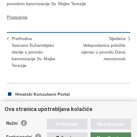
povodom kanonizacije Sv. Majke Terezije.
Priopćenja
Prethodna
Sljedeća
Svecano Euharistijsko
Veleposlanica položila
slavlje u povodu
vijenac u povodu Dana
kanonizacije Sv. Majke
neovisnosti
Terezije
Hrvatski Konzularni Portal
Ova stranica upotrebljava kolačiće
Ispiši
Podijeli
Podijeli
Nužni
Prihvaćam
Ne prihvaćam
stranicu
na
na
Republika Hrvatska
Facebooku
Twitteru