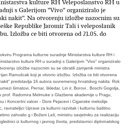
inistarstva kulture RH Veleposlanstvo RH u
dnji s Galerijom "Vivo" organiziralo je
ski nakit". Na otvorenju izložbe nazocnim su
Ceške Republike Jaromir Tali i veleposlanik
u. Izložba ce biti otvorena od 21.05. do
okviru Programa kulturne suradnje Ministarstva kulture RH i
nistarstvo kulture RH u suradnji s Galerijom "Vivo" organiziralo
otvorenju izložbe nazocnim su se obratili zamjenik ministra
ijan Ramušcak koji je otvorio izložbu. Izložba ce biti otvorena
nakit" predstavlja 16 autora suvremenog hrvatskog nakita: Rok
umezi šimatovi, Pernar, škledar, Lin ir, Borovi , Boschi Gogolja,
atnju prof. Radomira Melmuke s Glazbene akademije u Pragu,
u i Koncertni valcer - Dore Pejacevi i Ciganske melodije
, ravnateljici Uprave za kulturni razvitak i kulturnu baštinu
bno zahvalio g i Boženi Leš, ministru savjetniku za realizaciju
uglednici iz kulturnog i javnog života, predstavnici diplomatskog