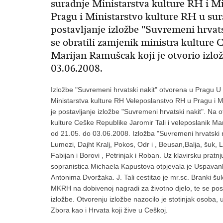
suradnje Ministarstva kulture RH i M
Pragu i Ministarstvo kulture RH u sura
postavljanje izložbe "Suvremeni hrvat
se obratili zamjenik ministra kulture 
Marijan Ramušcak koji je otvorio izložb
03.06.2008.
Izložbe "Suvremeni hrvatski nakit" otvorena u Pragu U 
Ministarstva kulture RH Veleposlanstvo RH u Pragu i Mi
je postavljanje izložbe "Suvremeni hrvatski nakit". Na 
kulture Ceške Republike Jaromir Tali i veleposlanik Mar
od 21.05. do 03.06.2008. Izložba "Suvremeni hrvatski 
Lumezi, Dajht Kralj, Pokos, Odr i , Beusan,Balja, šuk, L
Fabijan i Borovi , Petrinjak i Roban. Uz klavirsku pr
sopranistica Michaela Kapustova otpjevala je Uspavank
Antonima Dvoržaka. J. Tali cestitao je mr.sc. Branki šulc
MKRH na dobivenoj nagradi za životno djelo, te se pose
izložbe. Otvorenju izložbe nazocilo je stotinjak osoba, 
Zbora kao i Hrvata koji žive u Ceškoj.