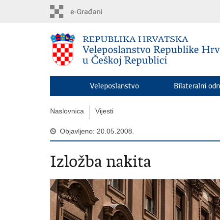
Preskoči
na
glavni
sadržaj
Veleposlanstvo
Bilateralni odn
Naslovnica
Vijesti
Objavljeno: 20.05.2008.
Izložba nakita