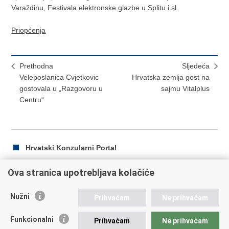
Varaždinu, Festivala elektronske glazbe u Splitu i sl.
Priopćenja
Prethodna
Sljedeća
Veleposlanica Cvjetkovic
Hrvatska zemlja gost na
gostovala u „Razgovoru u
sajmu Vitalplus
Centru“
Hrvatski Konzularni Portal
Ova stranica upotrebljava kolačiće
Ispiši
Podijeli
Podijeli
Nužni
Prihvaćam
Ne prihvaćam
stranicu
na
na
Republika Hrvatska
Facebooku
Twitteru
Funkcionalni
Prihvaćam
Ne prihvaćam