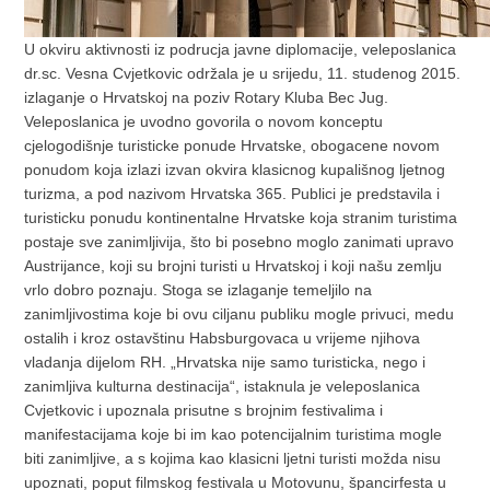
U okviru aktivnosti iz podrucja javne diplomacije, veleposlanica
dr.sc. Vesna Cvjetkovic održala je u srijedu, 11. studenog 2015.
izlaganje o Hrvatskoj na poziv Rotary Kluba Bec Jug.
Veleposlanica je uvodno govorila o novom konceptu
cjelogodišnje turisticke ponude Hrvatske, obogacene novom
ponudom koja izlazi izvan okvira klasicnog kupališnog ljetnog
turizma, a pod nazivom Hrvatska 365. Publici je predstavila i
turisticku ponudu kontinentalne Hrvatske koja stranim turistima
postaje sve zanimljivija, što bi posebno moglo zanimati upravo
Austrijance, koji su brojni turisti u Hrvatskoj i koji našu zemlju
vrlo dobro poznaju. Stoga se izlaganje temeljilo na
zanimljivostima koje bi ovu ciljanu publiku mogle privuci, medu
ostalih i kroz ostavštinu Habsburgovaca u vrijeme njihova
vladanja dijelom RH. „Hrvatska nije samo turisticka, nego i
zanimljiva kulturna destinacija“, istaknula je veleposlanica
Cvjetkovic i upoznala prisutne s brojnim festivalima i
manifestacijama koje bi im kao potencijalnim turistima mogle
biti zanimljive, a s kojima kao klasicni ljetni turisti možda nisu
upoznati, poput filmskog festivala u Motovunu, špancirfesta u