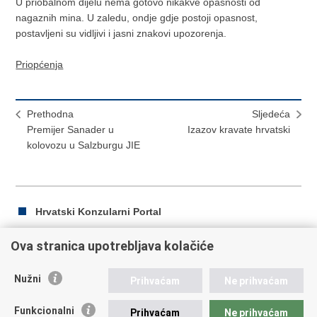
U priobalnom dijelu nema gotovo nikakve opasnosti od
nagaznih mina. U zaledu, ondje gdje postoji opasnost,
postavljeni su vidljivi i jasni znakovi upozorenja.
Priopćenja
Prethodna
Sljedeća
Premijer Sanader u
Izazov kravate hrvatski
kolovozu u Salzburgu JIE
Hrvatski Konzularni Portal
Ova stranica upotrebljava kolačiće
Ispiši
Podijeli
Podijeli
Nužni
Prihvaćam
Ne prihvaćam
stranicu
na
na
Republika Hrvatska
Facebooku
Twitteru
Funkcionalni
Prihvaćam
Ne prihvaćam