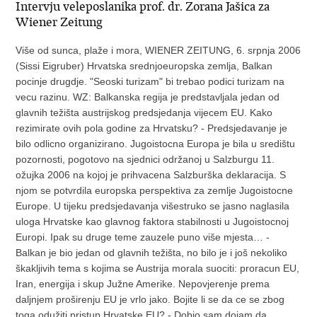
Intervju veleposlanika prof. dr. Zorana Jašica za
Wiener Zeitung
Više od sunca, plaže i mora, WIENER ZEITUNG, 6. srpnja 2006
(Sissi Eigruber) Hrvatska srednjoeuropska zemlja, Balkan
pocinje drugdje. "Seoski turizam" bi trebao podici turizam na
vecu razinu. WZ: Balkanska regija je predstavljala jedan od
glavnih težišta austrijskog predsjedanja vijecem EU. Kako
rezimirate ovih pola godine za Hrvatsku? - Predsjedavanje je
bilo odlicno organizirano. Jugoistocna Europa je bila u središtu
pozornosti, pogotovo na sjednici održanoj u Salzburgu 11.
ožujka 2006 na kojoj je prihvacena Salzburška deklaracija. S
njom se potvrdila europska perspektiva za zemlje Jugoistocne
Europe. U tijeku predsjedavanja višestruko se jasno naglasila
uloga Hrvatske kao glavnog faktora stabilnosti u Jugoistocnoj
Europi. Ipak su druge teme zauzele puno više mjesta… -
Balkan je bio jedan od glavnih težišta, no bilo je i još nekoliko
škakljivih tema s kojima se Austrija morala suociti: proracun EU,
Iran, energija i skup Južne Amerike. Nepovjerenje prema
daljnjem proširenju EU je vrlo jako. Bojite li se da ce se zbog
toga odužiti pristup Hrvatske EU? - Dobio sam dojam da