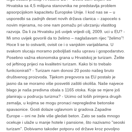
Hrvatska sa 4,5 milijuna stanovnika ne predstavlja problem
apsorpcijskom kapacitetu Europske Unije. I kod nas se – u
usporedbi sa zadnjih deset novih država clanica – zapocelo s
novim mjerama, no one nam pomažu pri ubrzanju vlastitog
razvoja. Da li za Hrvatsku još uvijek vrijedi cilj, 2009. uci u EU? -
Mi smo uvijek govorili da to želimo – naglašavam rijec "želimo"!
Hoce li se to ostvariti, ovisit ce i o vanjskim varijablama. U
svakom slucaju moramo poboljšati našu upravu i gospodarstvo.
Posebno važna ekonomska grana u Hrvatskoj je turizam. Želite
od jeftinog prijeci na kvalitetni turizam. Kako bi to trebalo
funkcionirati? - Turizam nam donosi 20 posto našeg bruto
društvenog proizvoda. Tijekom pregovora sa EU postalo je
jasno da se moramo više posvetiti zaštiti okoliša. Naše najvece
blago je naša predivna obala s 1165 otoka. Koje se mjere još
planiraju u podrucju turizma? - Ucimo od loših primjera drugih
zemalja, u kojima se mogu pronaci nepregledne betonske
spavaonice. Gosti dolaze uglavnom iz gradova Zapadne
Europe – oni ne žele više gledati beton. Zato se sada mnogo
ocekuje i ulaže u manje hotele i pansione, što nazivamo "seoski
turizam". Dobivamo takoder potporu od države kroz povoljno