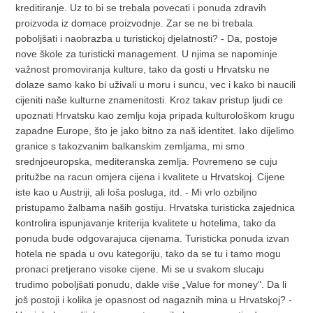
kreditiranje. Uz to bi se trebala povecati i ponuda zdravih
proizvoda iz domace proizvodnje. Zar se ne bi trebala
poboljšati i naobrazba u turistickoj djelatnosti? - Da, postoje
nove škole za turisticki management. U njima se napominje
važnost promoviranja kulture, tako da gosti u Hrvatsku ne
dolaze samo kako bi uživali u moru i suncu, vec i kako bi naucili
cijeniti naše kulturne znamenitosti. Kroz takav pristup ljudi ce
upoznati Hrvatsku kao zemlju koja pripada kulturološkom krugu
zapadne Europe, što je jako bitno za naš identitet. Iako dijelimo
granice s takozvanim balkanskim zemljama, mi smo
srednjoeuropska, mediteranska zemlja. Povremeno se cuju
pritužbe na racun omjera cijena i kvalitete u Hrvatskoj. Cijene
iste kao u Austriji, ali loša posluga, itd. - Mi vrlo ozbiljno
pristupamo žalbama naših gostiju. Hrvatska turisticka zajednica
kontrolira ispunjavanje kriterija kvalitete u hotelima, tako da
ponuda bude odgovarajuca cijenama. Turisticka ponuda izvan
hotela ne spada u ovu kategoriju, tako da se tu i tamo mogu
pronaci pretjerano visoke cijene. Mi se u svakom slucaju
trudimo poboljšati ponudu, dakle više „Value for money". Da li
još postoji i kolika je opasnost od nagaznih mina u Hrvatskoj? -