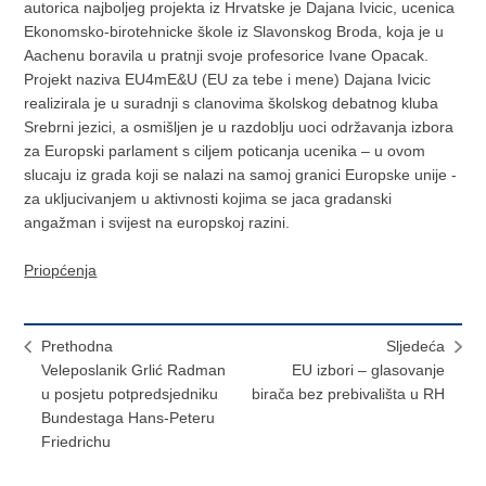
autorica najboljeg projekta iz Hrvatske je Dajana Ivicic, ucenica
Ekonomsko-birotehnicke škole iz Slavonskog Broda, koja je u
Aachenu boravila u pratnji svoje profesorice Ivane Opacak.
Projekt naziva EU4mE&U (EU za tebe i mene) Dajana Ivicic
realizirala je u suradnji s clanovima školskog debatnog kluba
Srebrni jezici, a osmišljen je u razdoblju uoci održavanja izbora
za Europski parlament s ciljem poticanja ucenika – u ovom
slucaju iz grada koji se nalazi na samoj granici Europske unije -
za ukljucivanjem u aktivnosti kojima se jaca gradanski
angažman i svijest na europskoj razini.
Priopćenja
Prethodna
Sljedeća
Veleposlanik Grlić Radman
EU izbori – glasovanje
u posjetu potpredsjedniku
birača bez prebivališta u RH
Bundestaga Hans-Peteru
Friedrichu