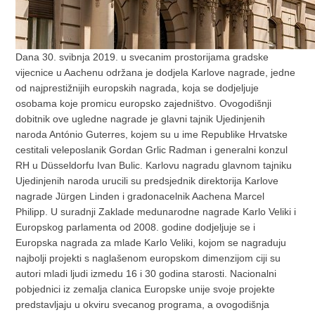
Dana 30. svibnja 2019. u svecanim prostorijama gradske
vijecnice u Aachenu održana je dodjela Karlove nagrade, jedne
od najprestižnijih europskih nagrada, koja se dodjeljuje
osobama koje promicu europsko zajedništvo. Ovogodišnji
dobitnik ove ugledne nagrade je glavni tajnik Ujedinjenih
naroda António Guterres, kojem su u ime Republike Hrvatske
cestitali veleposlanik Gordan Grlic Radman i generalni konzul
RH u Düsseldorfu Ivan Bulic. Karlovu nagradu glavnom tajniku
Ujedinjenih naroda urucili su predsjednik direktorija Karlove
nagrade Jürgen Linden i gradonacelnik Aachena Marcel
Philipp. U suradnji Zaklade medunarodne nagrade Karlo Veliki i
Europskog parlamenta od 2008. godine dodjeljuje se i
Europska nagrada za mlade Karlo Veliki, kojom se nagraduju
najbolji projekti s naglašenom europskom dimenzijom ciji su
autori mladi ljudi izmedu 16 i 30 godina starosti. Nacionalni
pobjednici iz zemalja clanica Europske unije svoje projekte
predstavljaju u okviru svecanog programa, a ovogodišnja