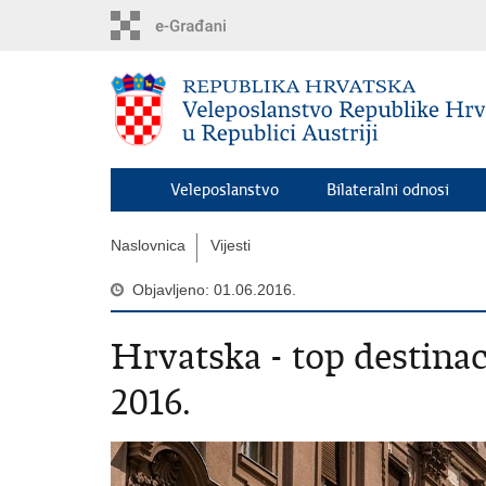
Preskoči
na
glavni
sadržaj
Veleposlanstvo
Bilateralni odnosi
Naslovnica
Vijesti
Objavljeno: 01.06.2016.
Hrvatska - top destinaci
2016.