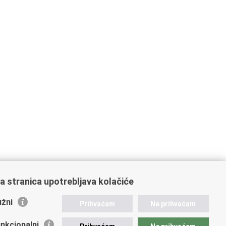
a stranica upotrebljava kolačiće
žni
Prihvaćam
Ne prihvaćam
nkcionalni