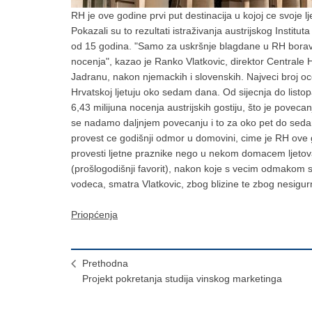
RH je ove godine prvi put destinacija u kojoj ce svoje l
Pokazali su to rezultati istraživanja austrijskog Instit
od 15 godina. "Samo za uskršnje blagdane u RH boravilo 
nocenja", kazao je Ranko Vlatkovic, direktor Centrale HT
Jadranu, nakon njemackih i slovenskih. Najveci broj o
Hrvatskoj ljetuju oko sedam dana. Od sijecnja do listo
6,43 milijuna nocenja austrijskih gostiju, što je pove
se nadamo daljnjem povecanju i to za oko pet do sedam
provest ce godišnji odmor u domovini, cime je RH ove g
provesti ljetne praznike nego u nekom domacem ljetoval
(prošlogodišnji favorit), nakon koje s vecim odmakom s
vodeca, smatra Vlatkovic, zbog blizine te zbog nesigurn
Priopćenja
Prethodna
Projekt pokretanja studija vinskog marketinga