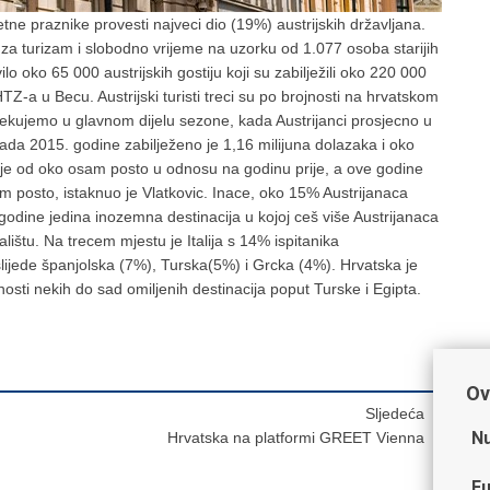
jetne praznike provesti najveci dio (19%) austrijskih državljana.
uta za turizam i slobodno vrijeme na uzorku od 1.077 osoba starijih
oko 65 000 austrijskih gostiju koji su zabilježili oko 220 000
Z-a u Becu. Austrijski turisti treci su po brojnosti na hrvatskom
cekujemo u glavnom dijelu sezone, kada Austrijanci prosjecno u
pada 2015. godine zabilježeno je 1,16 milijuna dolazaka i oko
canje od oko osam posto u odnosu na godinu prije, a ove godine
 posto, istaknuo je Vlatkovic. Inace, oko 15% Austrijanaca
odine jedina inozemna destinacija u kojoj ceš više Austrijanaca
ištu. Na trecem mjestu je Italija s 14% ispitanika
lijede španjolska (7%), Turska(5%) i Grcka (4%). Hrvatska je
osti nekih do sad omiljenih destinacija poput Turske i Egipta.
Ov
Sljedeća
Nu
Hrvatska na platformi GREET Vienna
Fu