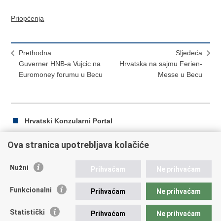
Priopćenja
Prethodna
Sljedeća
Guverner HNB-a Vujcic na
Hrvatska na sajmu Ferien-
Euromoney forumu u Becu
Messe u Becu
Hrvatski Konzularni Portal
Ova stranica upotrebljava kolačiće
Ispiši
Podijeli
Podijeli
Nužni
Prihvaćam
Ne prihvaćam
stranicu
na
na
Republika Hrvatska
Facebooku
Twitteru
Funkcionalni
Prihvaćam
Ne prihvaćam
Ministarstvo vanjskih i europskih poslova
Statistički
Prihvaćam
Ne prihvaćam
Trg N.Š. Zrinskog 7-8, 10000 Zagreb