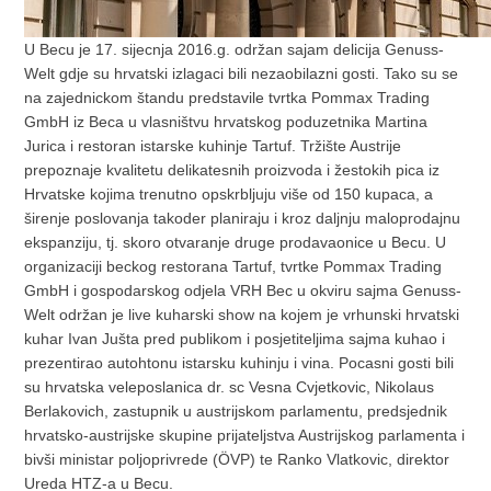
U Becu je 17. sijecnja 2016.g. održan sajam delicija Genuss-
Welt gdje su hrvatski izlagaci bili nezaobilazni gosti. Tako su se
na zajednickom štandu predstavile tvrtka Pommax Trading
GmbH iz Beca u vlasništvu hrvatskog poduzetnika Martina
Jurica i restoran istarske kuhinje Tartuf. Tržište Austrije
prepoznaje kvalitetu delikatesnih proizvoda i žestokih pica iz
Hrvatske kojima trenutno opskrbljuju više od 150 kupaca, a
širenje poslovanja takoder planiraju i kroz daljnju maloprodajnu
ekspanziju, tj. skoro otvaranje druge prodavaonice u Becu. U
organizaciji beckog restorana Tartuf, tvrtke Pommax Trading
GmbH i gospodarskog odjela VRH Bec u okviru sajma Genuss-
Welt održan je live kuharski show na kojem je vrhunski hrvatski
kuhar Ivan Jušta pred publikom i posjetiteljima sajma kuhao i
prezentirao autohtonu istarsku kuhinju i vina. Pocasni gosti bili
su hrvatska veleposlanica dr. sc Vesna Cvjetkovic, Nikolaus
Berlakovich, zastupnik u austrijskom parlamentu, predsjednik
hrvatsko-austrijske skupine prijateljstva Austrijskog parlamenta i
bivši ministar poljoprivrede (ÖVP) te Ranko Vlatkovic, direktor
Ureda HTZ-a u Becu.