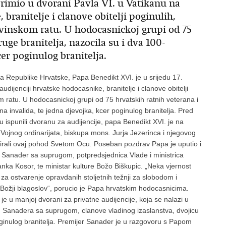
 primio u dvorani Pavla VI. u Vatikanu na
 branitelje i clanove obitelji poginulih,
ovinskom ratu. U hodocasnickoj grupi od 75
uge branitelja, nazocila su i dva 100-
cer poginulog branitelja.
Republike Hrvatske, Papa Benedikt XVI. je u srijedu 17.
udijenciji hrvatske hodocasnike, branitelje i clanove obitelji
m ratu. U hodocasnickoj grupi od 75 hrvatskih ratnih veterana i
a invalida, te jedna djevojka, kcer poginulog branitelja. Pred
u ispunili dvoranu za audijencije, papa Benedikt XVI. je na
Vojnog ordinarijata, biskupa mons. Jurja Jezerinca i njegovog
zirali ovaj pohod Svetom Ocu. Poseban pozdrav Papa je uputio i
o Sanader sa suprugom, potpredsjednica Vlade i ministrica
ranka Kosor, te ministar kulture Božo Biškupic. „Neka vjernost
za ostvarenje opravdanih stoljetnih težnji za slobodom i
ožji blagoslov“, porucio je Papa hrvatskim hodocasnicima.
je u manjoj dvorani za privatne audijencije, koja se nalazi u
vu Sanadera sa suprugom, clanove vladinog izaslanstva, dvojicu
poginulog branitelja. Premijer Sanader je u razgovoru s Papom