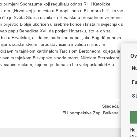
o primjeni Sporazuma koji reguliraju odnos RH i Katolicke
-om. „Hrvatskoj je mjesto u Europi i ona u EU mora biti“, kazao
mu što je Sveta Stolica ucinila za Hrvatsku u presudnom vremenu
rijevod Biblije ukoricen u srebrne korice i kristalni svijecnjak s
ao papu Benedikta XVI. da posjeti Hrvatsku, što je on sa
c bio u Hrvatskoj, ali da ce, sada kao papa, „ako Bog dâ ponovo
jer s izaslanstvom i predstavnicima invalida i njihovim
kim državnim tajnikom kardinalom Tarcisiom Bertoneom, kojega je
Ov
 glavnim tajnikom Biskupske sinode mons. Nikolom Eterovicem.
 svecanim ruckom, kojemu je domacin bio veleposlanik RH u
Nu
Fu
St
Sljedeća
EU perspektiva Zap. Balkana
Na 
Oba