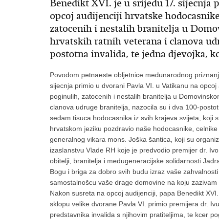
Benedikt XVI. je u srijedu 17. sijecnja
opcoj audijenciji hrvatske hodocasnike,
zatocenih i nestalih branitelja u Dom
hrvatskih ratnih veterana i clanova udr
postotna invalida, te jedna djevojka, k
Povodom petnaeste obljetnice medunarodnog priznanja 
sijecnja primio u dvorani Pavla VI. u Vatikanu na opcoj a
poginulih, zatocenih i nestalih branitelja u Domovinsko
clanova udruge branitelja, nazocila su i dva 100-postotn
sedam tisuca hodocasnika iz svih krajeva svijeta, koji s
hrvatskom jeziku pozdravio naše hodocasnike, celnike 
generalnog vikara mons. Joška šantica, koji su organi
izaslanstvu Vlade RH koje je predvodio premijer dr. Iv
obitelji, branitelja i medugeneracijske solidarnosti Jad
Bogu i briga za dobro svih budu izraz vaše zahvalnosti 
samostalnošcu vaše drage domovine na koju zazivam B
Nakon susreta na opcoj audijenciji, papa Benedikt XVI. 
sklopu velike dvorane Pavla VI. primio premijera dr. I
predstavnika invalida s njihovim pratiteljima, te kcer 