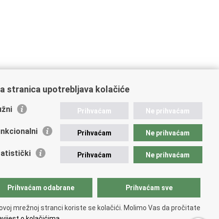
a stranica upotrebljava kolačiće
žni
Prihvaćam
Ne prihvaćam
nkcionalni
Prihvaćam
Ne prihvaćam
atistički
Prihvaćam
Ne prihvaćam
Prihvaćam odabrane
Prihvaćam sve
ovoj mrežnoj stranci koriste se kolačići. Molimo Vas da pročitate
vijest o kolačićima.