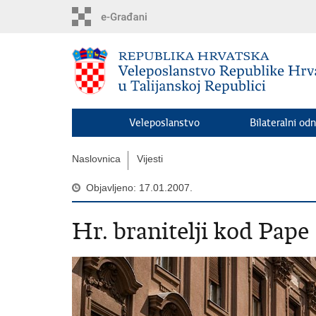
Preskoči
na
glavni
sadržaj
Veleposlanstvo
Bilateralni odn
Naslovnica
Vijesti
Objavljeno: 17.01.2007.
Hr. branitelji kod Pape