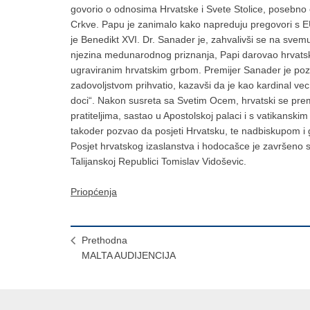
govorio o odnosima Hrvatske i Svete Stolice, posebno 
Crkve. Papu je zanimalo kako napreduju pregovori s EU
je Benedikt XVI. Dr. Sanader je, zahvalivši se na sve
njezina medunarodnog priznanja, Papi darovao hrvatski p
ugraviranim hrvatskim grbom. Premijer Sanader je pozv
zadovoljstvom prihvatio, kazavši da je kao kardinal ve
doci“. Nakon susreta sa Svetim Ocem, hrvatski se premi
pratiteljima, sastao u Apostolskoj palaci i s vatikans
takoder pozvao da posjeti Hrvatsku, te nadbiskupom i
Posjet hrvatskog izaslanstva i hodocašce je završeno
Talijanskoj Republici Tomislav Vidoševic.
Priopćenja
Prethodna
MALTA AUDIJENCIJA