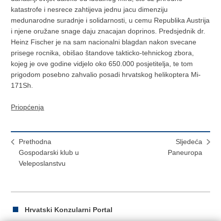
katastrofe i nesrece zahtijeva jednu jacu dimenziju
medunarodne suradnje i solidarnosti, u cemu Republika Austrija
i njene oružane snage daju znacajan doprinos. Predsjednik dr.
Heinz Fischer je na sam nacionalni blagdan nakon svecane
prisege rocnika, obišao štandove takticko-tehnickog zbora,
kojeg je ove godine vidjelo oko 650.000 posjetitelja, te tom
prigodom posebno zahvalio posadi hrvatskog helikoptera Mi-
171Sh.
Priopćenja
Prethodna
Sljedeća
Gospodarski klub u
Paneuropa
Veleposlanstvu
Hrvatski Konzularni Portal