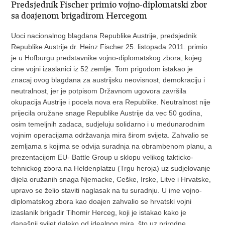
Predsjednik Fischer primio vojno-diplomatski zbor
sa doajenom brigadirom Hercegom
Uoci nacionalnog blagdana Republike Austrije, predsjednik
Republike Austrije dr. Heinz Fischer 25. listopada 2011. primio
je u Hofburgu predstavnike vojno-diplomatskog zbora, kojeg
cine vojni izaslanici iz 52 zemlje. Tom prigodom istakao je
znacaj ovog blagdana za austrijsku neovisnost, demokraciju i
neutralnost, jer je potpisom Državnom ugovora završila
okupacija Austrije i pocela nova era Republike. Neutralnost nije
prijecila oružane snage Republike Austrije da vec 50 godina,
osim temeljnih zadaca, sudjeluju solidarno i u medunarodnim
vojnim operacijama održavanja mira širom svijeta. Zahvalio se
zemljama s kojima se odvija suradnja na obrambenom planu, a
prezentacijom EU- Battle Group u sklopu velikog takticko-
tehnickog zbora na Heldenplatzu (Trgu heroja) uz sudjelovanje
dijela oružanih snaga Njemacke, Ceške, Irske, Litve i Hrvatske,
upravo se želio staviti naglasak na tu suradnju. U ime vojno-
diplomatskog zbora kao doajen zahvalio se hrvatski vojni
izaslanik brigadir Tihomir Herceg, koji je istakao kako je
današnji svijet daleko od idealnog mira, što uz prirodne