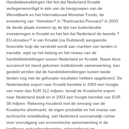
Handelsbetrekkingen Het feit dat Nederland Kroatië
vertegenwoordigd in één van de kiesgroepen van de
Wereldbank en het Internationaal Monetair Fonds, de
investering van ¨Heineken? in ?Karlovacka Pivovara? in 2003
de derde plaats inneemt op de lijst van buitenlandse
investeringen in Kroatië en het feit dat Nederland de tweede ?
EU-donateur? is van Kroatië (na Duitsland) aangaande
financiële hulp die verstrekt wordt aan markten van landen in
transitie, wijst op het belang en het niveau van de
handelsbetrekkingen tussen Nederland en Kroatië. Naast deze
succesvol tot stand gekomen institutionele samenwerking, kan
gesteld worden dat de handelsbetrekkingen tussen beide
landen nog niet de gehoopte resultaten hebben opgeleverd. De
Nederlandse export naar Kroatië bereikte in 2003 een hoogte
van meer dan EUR 312 miljoen, terwijl de Kroatische export
naar Nederland daalt en in 2003 een hoogte bereikte van EUR
38 miljoen. Rekening houdend met de omvang van de
Kroatische afzetmarkt, de eigen produktie en het niveau van
technische ontwikkeling, ziet Nederland voornamelijk ruimte
voor vooruitgang van economische samenwerking in de
landbouw, natuurbescherming, scheepsbouw en