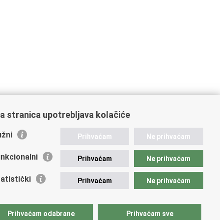
a stranica upotrebljava kolačiće
žni
Prihvaćam
Ne prihvaćam
nkcionalni
Prihvaćam
Ne prihvaćam
atistički
Prihvaćam
Ne prihvaćam
Prihvaćam odabrane
Prihvaćam sve