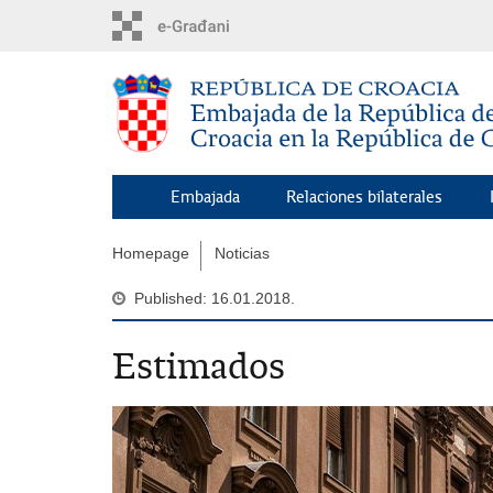
Skip
to
main
content
Embajada
Relaciones bilaterales
Homepage
Noticias
Published: 16.01.2018.
Estimados