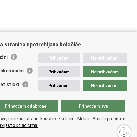
a stranica upotrebljava kolačiće
žni
Prihvaćam
Ne prihvaćam
nkcionalni
Prihvaćam
Ne prihvaćam
atistički
Prihvaćam
Ne prihvaćam
Prihvaćam odabrane
Prihvaćam sve
ovoj mrežnoj stranci koriste se kolačići. Molimo Vas da pročitate
vijest o kolačićima.