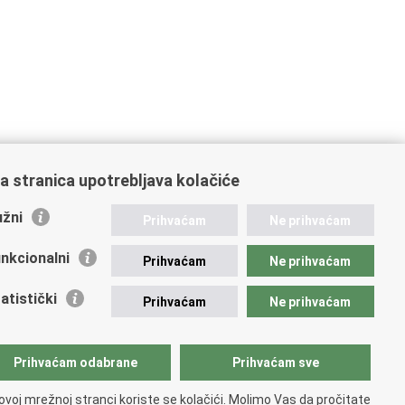
a stranica upotrebljava kolačiće
žni
Prihvaćam
Ne prihvaćam
nkcionalni
Prihvaćam
Ne prihvaćam
atistički
Prihvaćam
Ne prihvaćam
Prihvaćam odabrane
Prihvaćam sve
ovoj mrežnoj stranci koriste se kolačići. Molimo Vas da pročitate