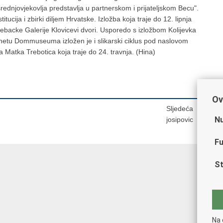
rednjovjekovlja predstavlja u partnerskom i prijateljskom Becu".
itucija i zbirki diljem Hrvatske. Izložba koja traje do 12. lipnja
backe Galerije Klovicevi dvori. Usporedo s izložbom Kolijevka
netu Dommuseuma izložen je i slikarski ciklus pod naslovom
Matka Trebotica koja traje do 24. travnja. (Hina)
Ov
Sljedeća
Nu
josipovic
Fu
St
Na 