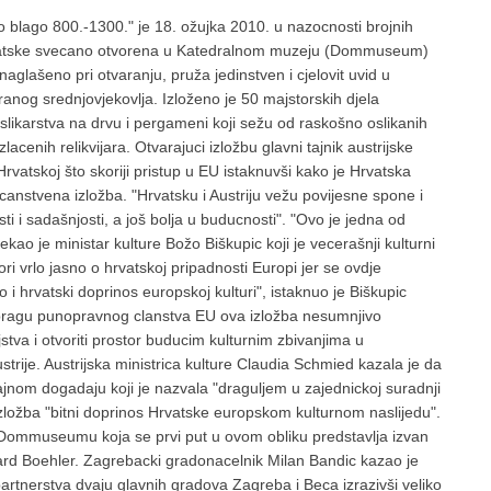
o blago 800.-1300." je 18. ožujka 2010. u nazocnosti brojnih
 Hrvatske svecano otvorena u Katedralnom muzeju (Dommuseum)
naglašeno pri otvaranju, pruža jedinstven i cjelovit uvid u
anog srednjovjekovlja. Izloženo je 50 majstorskih djela
slikarstva na drvu i pergameni koji sežu od raskošno oslikanih
acenih relikvijara. Otvarajuci izložbu glavni tajnik austrijske
Hrvatskoj što skoriji pristup u EU istaknuvši kako je Hrvatska
icanstvena izložba. "Hrvatsku i Austriju vežu povijesne spone i
ti i sadašnjosti, a još bolja u buducnosti". "Ovo je jedna od
rekao je ministar kulture Božo Biškupic koji je vecerašnji kulturni
i vrlo jasno o hrvatskoj pripadnosti Europi jer se ovdje
 hrvatski doprinos europskoj kulturi", istaknuo je Biškupic
pragu punopravnog clanstva EU ova izložba nesumnjivo
ljstva i otvoriti prostor buducim kulturnim zbivanjima u
trije. Austrijska ministrica kulture Claudia Schmied kazala je da
ajnom dogadaju koji je nazvala "draguljem u zajednickoj suradnji
e izložba "bitni doprinos Hrvatske europskom kulturnom naslijedu".
u Dommuseumu koja se prvi put u ovom obliku predstavlja izvan
ard Boehler. Zagrebacki gradonacelnik Milan Bandic kazao je
partnerstva dvaju glavnih gradova Zagreba i Beca izrazivši veliko