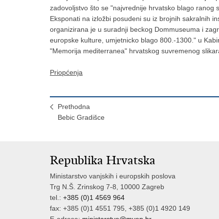
zadovoljstvo što se "najvrednije hrvatsko blago ranog s
Eksponati na izložbi posudeni su iz brojnih sakralnih inst
organizirana je u suradnji beckog Dommuseuma i zagre
europske kulture, umjetnicko blago 800.-1300." u Kabi
"Memorija mediterranea" hrvatskog suvremenog slikara 
Priopćenja
Prethodna
Bebic Gradišce
Republika Hrvatska
Ministarstvo vanjskih i europskih poslova
Trg N.Š. Zrinskog 7-8, 10000 Zagreb
tel.:
+385 (0)1 4569 964
fax: +385 (0)1 4551 795, +385 (0)1 4920 149