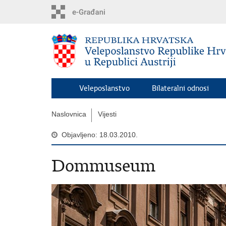
Preskoči
na
glavni
sadržaj
Veleposlanstvo
Bilateralni odnosi
Naslovnica
Vijesti
Objavljeno: 18.03.2010.
Dommuseum