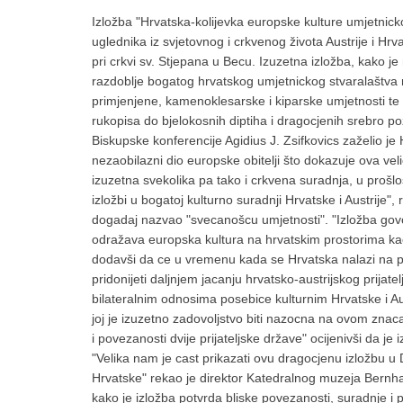
Izložba "Hrvatska-kolijevka europske kulture umjetnick
uglednika iz svjetovnog i crkvenog života Austrije i
pri crkvi sv. Stjepana u Becu. Izuzetna izložba, kako je 
razdoblje bogatog hrvatskog umjetnickog stvaralaštva r
primjenjene, kamenoklesarske i kiparske umjetnosti te 
rukopisa do bjelokosnih diptiha i dragocjenih srebro pozl
Biskupske konferencije Agidius J. Zsifkovics zaželio je 
nezaobilazni dio europske obitelji što dokazuje ova vel
izuzetna svekolika pa tako i crkvena suradnja, u prošlos
izložbi u bogatoj kulturno suradnji Hrvatske i Austrije", 
dogadaj nazvao "svecanošcu umjetnosti". "Izložba govor
odražava europska kultura na hrvatskim prostorima kao i
dodavši da ce u vremenu kada se Hrvatska nalazi na 
pridonijeti daljnjem jacanju hrvatsko-austrijskog prijate
bilateralnim odnosima posebice kulturnim Hrvatske i Aus
joj je izuzetno zadovoljstvo biti nazocna na ovom znac
i povezanosti dvije prijateljske države" ocijenivši da j
"Velika nam je cast prikazati ovu dragocjenu izložbu 
Hrvatske" rekao je direktor Katedralnog muzeja Bernh
kako je izložba potvrda bliske povezanosti, suradnje i 