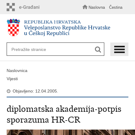
Preskoči
na
Naslovna
Čestina
glavni
sadržaj
Naslovnica
Vijesti
Objavljeno: 12.04.2005.
diplomatska akademija-potpis
sporazuma HR-CR