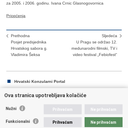
za 2005. i 2006. godinu. Ivana Crnic Glasnogovornica
Priopćenja
Prethodna
Sljedeća
Posjet predsjednika
U Pragu se održao 12.
Hrvatskog sabora g.
medunarodni filmski, TV i
Vladimira Šeksa
video festival „Febiofest“
Hrvatski Konzularni Portal
Ova stranica upotrebljava kolačiće
Ispiši
Podijeli
Podijeli
Nužni
Prihvaćam
Ne prihvaćam
stranicu
na
na
Republika Hrvatska
Facebooku
Twitteru
Funkcionalni
Prihvaćam
Ne prihvaćam