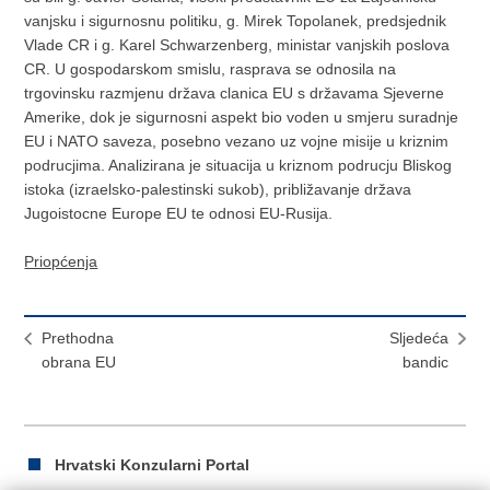
vanjsku i sigurnosnu politiku, g. Mirek Topolanek, predsjednik
Vlade CR i g. Karel Schwarzenberg, ministar vanjskih poslova
CR. U gospodarskom smislu, rasprava se odnosila na
trgovinsku razmjenu država clanica EU s državama Sjeverne
Amerike, dok je sigurnosni aspekt bio voden u smjeru suradnje
EU i NATO saveza, posebno vezano uz vojne misije u kriznim
podrucjima. Analizirana je situacija u kriznom podrucju Bliskog
istoka (izraelsko-palestinski sukob), približavanje država
Jugoistocne Europe EU te odnosi EU-Rusija.
Priopćenja
Prethodna
Sljedeća
obrana EU
bandic
Hrvatski Konzularni Portal