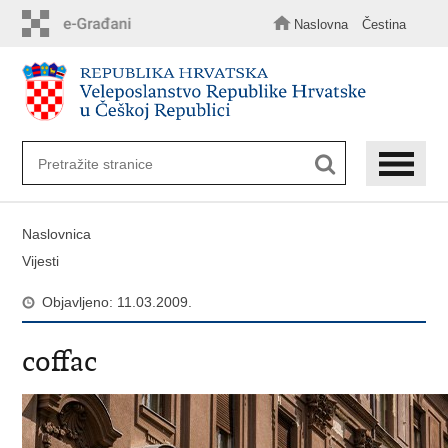
Preskoči
na
Naslovna
Čestina
glavni
sadržaj
Naslovnica
Vijesti
Objavljeno: 11.03.2009.
coffac