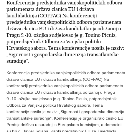
Konferencija predsjednika vanjskopolitickih odbora
parlamenata država clanica EU i država
kandidatkinja (COFFAC) Na konferenciji
predsjednika vanjskopolitickih odbora parlamenata
država clanica EU i država kandidatkinja održanoj u
Pragu 9.-10. ožujka sudjelovao je g. Tonino Picula,
potpredsjednik Odbora za Vanjsku politiku
Hrvatskog sabora. Tema konferencije nosila je naziv:
„Sigurnost i gospodarska dimenzija transatlantske
suradnje“.
Konferencija predsjednika vanjskopolitickih odbora parlamenata
država clanica EU i država kandidatkinja (COFFAC) Na
konferenciji predsjednika vanjskopolitickih odbora parlamenata
država clanica EU i država kandidatkinja održanoj u Pragu
9.-10. ožujka sudjelovao je g. Tonino Picula, potpredsjednik
Odbora za Vanjsku politiku Hrvatskog sabora. Tema
konferencije nosila je naziv: „Sigurnost i gospodarska dimenzija
transatlantske suradnje“. Konferenciju je organiziralo ceško EU
Predsjedništvo u suradnji s Europskom komisijom, a domacini
su bili g. Javier Solana, visoki predstavnik EU za Zajednicku