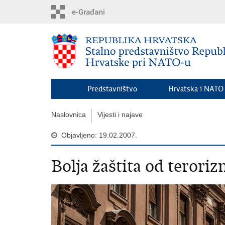
Preskoči
na
glavni
sadržaj
Predstavništvo
Hrvatska i NATO
Naslovnica
Vijesti i najave
Objavljeno: 19.02.2007.
Bolja žaštita od terori