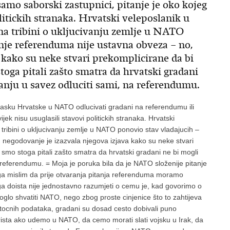
samo saborski zastupnici, pitanje je oko kojeg
olitickih stranaka. Hrvatski veleposlanik u
a tribini o ukljucivanju zemlje u NATO
anje referenduma nije ustavna obveza – no,
 kako su neke stvari prekomplicirane da bi
toga pitali zašto smatra da hrvatski gradani
anju u savez odluciti sami, na referendumu.
lasku Hrvatske u NATO odlucivati gradani na referendumu ili
jek nisu usuglasili stavovi politickih stranaka. Hrvatski
ribini o ukljucivanju zemlje u NATO ponovio stav vladajucih –
 negodovanje je izazvala njegova izjava kako su neke stvari
 smo stoga pitali zašto smatra da hrvatski gradani ne bi mogli
a referendumu. = Moja je poruka bila da je NATO složenije pitanje
oga mislim da prije otvaranja pitanja referenduma moramo
ga doista nije jednostavno razumjeti o cemu je, kad govorimo o
glo shvatiti NATO, nego zbog proste cinjenice što to zahtijeva
 tocnih podataka, gradani su dosad cesto dobivali puno
rista ako udemo u NATO, da cemo morati slati vojsku u Irak, da