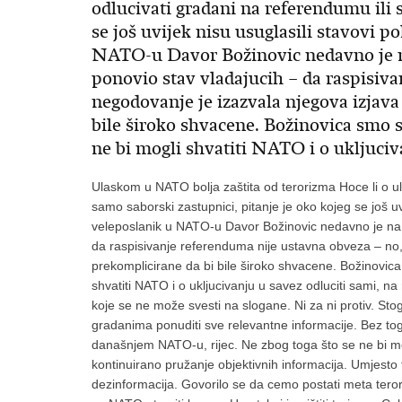
odlucivati gradani na referendumu ili 
se još uvijek nisu usuglasili stavovi p
NATO-u Davor Božinovic nedavno je n
ponovio stav vladajucih – da raspisiv
negodovanje je izazvala njegova izjava
bile široko shvacene. Božinovica smo s
ne bi mogli shvatiti NATO i o ukljuciv
Ulaskom u NATO bolja zaštita od terorizma Hoce li o u
samo saborski zastupnici, pitanje je oko kojeg se još uvi
veleposlanik u NATO-u Davor Božinovic nedavno je na t
da raspisivanje referenduma nije ustavna obveza – no,
prekomplicirane da bi bile široko shvacene. Božinovica
shvatiti NATO i o ukljucivanju u savez odluciti sami, n
koje se ne može svesti na slogane. Ni za ni protiv. St
gradanima ponuditi sve relevantne informacije. Bez to
današnjem NATO-u, rijec. Ne zbog toga što se ne bi mo
kontinuirano pružanje objektivnih informacija. Umjesto
dezinformacija. Govorilo se da cemo postati meta tero