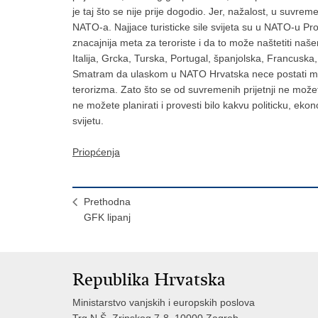
je taj što se nije prije dogodio. Jer, nažalost, u suvre
NATO-a. Najjace turisticke sile svijeta su u NATO-u Pr
znacajnija meta za teroriste i da to može naštetiti naše
Italija, Grcka, Turska, Portugal, španjolska, Francuska, 
Smatram da ulaskom u NATO Hrvatska nece postati meta
terorizma. Zato što se od suvremenih prijetnji ne možet
ne možete planirati i provesti bilo kakvu politicku, eko
svijetu.
Priopćenja
Prethodna
GFK lipanj
Republika Hrvatska
Ministarstvo vanjskih i europskih poslova