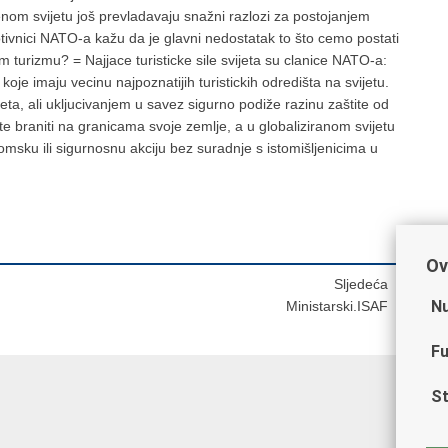
menom svijetu još prevladavaju snažni razlozi za postojanjem
otivnici NATO-a kažu da je glavni nedostatak to što cemo postati
m turizmu? = Najjace turisticke sile svijeta su clanice NATO-a:
koje imaju vecinu najpoznatijih turistickih odredišta na svijetu.
, ali ukljucivanjem u savez sigurno podiže razinu zaštite od
e braniti na granicama svoje zemlje, a u globaliziranom svijetu
nomsku ili sigurnosnu akciju bez suradnje s istomišljenicima u
Ov
Sljedeća
Nu
Ministarski.ISAF
Fu
St