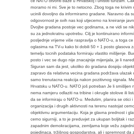
ce NATO otvoriti baze u Hrvatskoj i uništiti turizam. 
moramo ni mi. Sve je to netocno. Zbog toga ne krivim m
ucinili dovoljno da informiramo gradane. Naravno da su 
odgovornost je svih nas koji utjecemo na kreiranje jav
Dvojbe gradana postoje vec godinama, a ne vidi se ni
su za jednokratnu upotrebu. Cilj je kontinuirano infor
posljednje vrijeme više raspravlja o NATO-u, a toga ce bi
oglasima na TV-u kako bi dobili 50 + 1 posto glasova za
temelju tocnih podataka formiraju vlastito mišljenje. 
posto i vec se dugo nije znacajnije mijenjala, je li n
Siguran sam da jest, ukoliko do gradana dospiju obje
zapravo da relativna vecina gradana podržava ulazak
samo trenutacna reakcija nakon pozitivnog signala. M
Hrvatsku u NATO-u. NATO još potreban Je li smišljen nek
nema namjeru odlaziti na tribine i okrugle stolove ili li
da se informiraju o NATO-u. Medutim, planira se otici i
organizacija i drugih aktivnosti na terenu nastojat cemo 
objektivnu argumentaciju. Koja je glavna prednost i 
cemo sigurniji, a to je preduvjet za ukupan boljitak i
zapadnim demokracijama, zemljama koje vežu zajednicke
pojedinaca, tržišnog gospodarstva, ali i spremnost da 