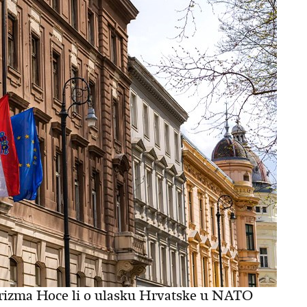
orizma Hoce li o ulasku Hrvatske u NATO