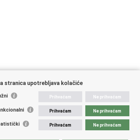
a stranica upotrebljava kolačiće
žni
Prihvaćam
Ne prihvaćam
nkcionalni
Prihvaćam
Ne prihvaćam
atistički
Prihvaćam
Ne prihvaćam