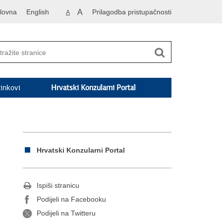
lovna
English
A
Prilagodba pristupačnosti
A
inkovi
Hrvatski Konzularni Portal
Hrvatski Konzularni Portal
Ispiši stranicu
Podijeli na Facebooku
Podijeli na Twitteru