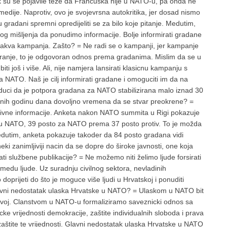
Cak su se pojavile teze da Francuska nije u NATO-u, pa onda ne
edije. Naprotiv, ovo je svojevrsna autokritika, jer dosad nismo
gradani spremni opredijeliti se za bilo koje pitanje. Medutim,
nog mišljenja da ponudimo informacije. Bolje informirati gradane
kakva kampanja. Zašto? = Ne radi se o kampanji, jer kampanje
miranje, to je odgovoran odnos prema gradanima. Mislim da se u
ti još i više. Ali, nije namjera lansirati klasicnu kampanju s
 NATO. Naš je cilj informirati gradane i omoguciti im da na
Buduci da je potpora gradana za NATO stabilizirana malo iznad 30
arednih godinu dana dovoljno vremena da se stvar preokrene? =
ktivne informacije. Anketa nakon NATO summita u Rigi pokazuje
 u NATO, 39 posto za NATO prema 37 posto protiv. To je možda
edutim, anketa pokazuje takoder da 84 posto gradana vidi
i zanimljiviji nacin da se dopre do široke javnosti, one koja
stati službene publikacije? = Ne možemo niti želimo ljude forsirati
 medu ljude. Uz suradnju civilnog sektora, nevladinih
doprijeti do što je moguce više ljudi u Hrvatskoj i ponuditi
glavni nedostatak ulaska Hrvatske u NATO? = Ulaskom u NATO bit
 razvoj. Clanstvom u NATO-u formaliziramo saveznicki odnos sa
 vrijednosti demokracije, zaštite individualnih sloboda i prava
zaštite te vrijednosti. Glavni nedostatak ulaska Hrvatske u NATO