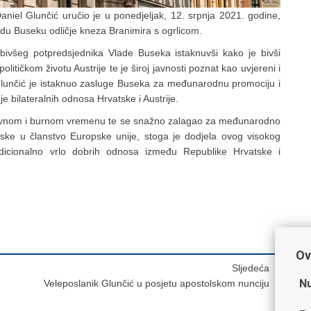
Daniel Glunčić uručio je u ponedjeljak, 12. srpnja 2021. godine,
du Buseku odličje kneza Branimira s ogrlicom.
 bivšeg potpredsjednika Vlade Buseka istaknuvši kako je bivši
litičkom životu Austrije te je široj javnosti poznat kao uvjereni i
Glunčić je istaknuo zasluge Buseka za međunarodnu promociju i
je bilateralnih odnosa Hrvatske i Austrije.
azovnom i burnom vremenu te se snažno zalagao za međunarodno
tske u članstvo Europske unije, stoga je dodjela ovog visokog
radicionalno vrlo dobrih odnosa između Republike Hrvatske i
Ov
Sljedeća
Nu
Veleposlanik Glunčić u posjetu apostolskom nunciju