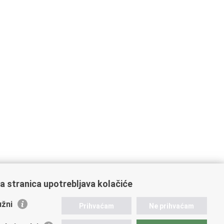
a stranica upotrebljava kolačiće
žni
Prihvaćam
Ne prihvaćam