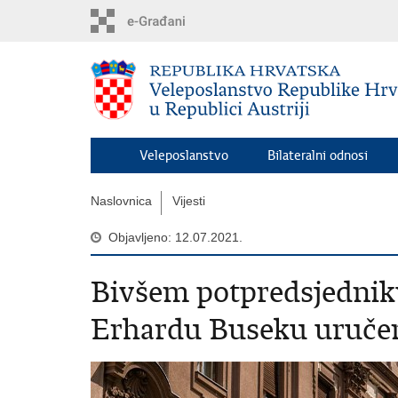
Preskoči
na
glavni
sadržaj
Veleposlanstvo
Bilateralni odnosi
Naslovnica
Vijesti
Objavljeno: 12.07.2021.
Bivšem potpredsjednik
Erhardu Buseku uručen