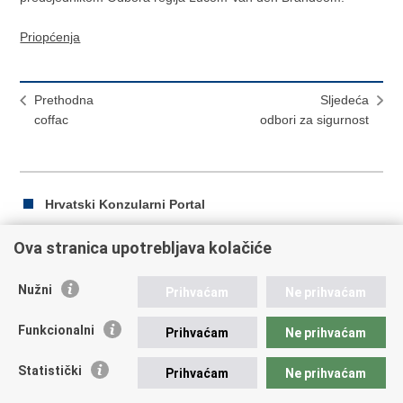
Priopćenja
Prethodna
Sljedeća
coffac
odbori za sigurnost
Hrvatski Konzularni Portal
Ova stranica upotrebljava kolačiće
Ispiši
Podijeli
Podijeli
Nužni
Prihvaćam
Ne prihvaćam
stranicu
na
na
Republika Hrvatska
Facebooku
Twitteru
Funkcionalni
Prihvaćam
Ne prihvaćam
Ministarstvo vanjskih i europskih poslova
Statistički
Prihvaćam
Ne prihvaćam
Trg N.Š. Zrinskog 7-8, 10000 Zagreb
tel.:
+385 (0)1 4569 964