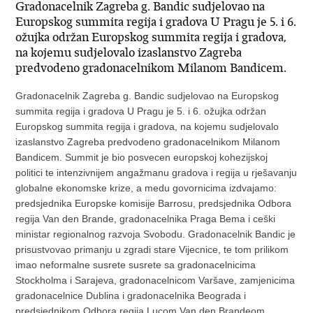
Gradonacelnik Zagreba g. Bandic sudjelovao na
Europskog summita regija i gradova U Pragu je 5. i 6.
ožujka održan Europskog summita regija i gradova,
na kojemu sudjelovalo izaslanstvo Zagreba
predvodeno gradonacelnikom Milanom Bandicem.
Gradonacelnik Zagreba g. Bandic sudjelovao na Europskog
summita regija i gradova U Pragu je 5. i 6. ožujka održan
Europskog summita regija i gradova, na kojemu sudjelovalo
izaslanstvo Zagreba predvodeno gradonacelnikom Milanom
Bandicem. Summit je bio posvecen europskoj kohezijskoj
politici te intenzivnijem angažmanu gradova i regija u rješavanju
globalne ekonomske krize, a medu govornicima izdvajamo:
predsjednika Europske komisije Barrosu, predsjednika Odbora
regija Van den Brande, gradonacelnika Praga Bema i ceški
ministar regionalnog razvoja Svobodu. Gradonacelnik Bandic je
prisustvovao primanju u zgradi stare Vijecnice, te tom prilikom
imao neformalne susrete susrete sa gradonacelnicima
Stockholma i Sarajeva, gradonacelnicom Varšave, zamjenicima
gradonacelnice Dublina i gradonacelnika Beograda i
predsjednikom Odbora regija Lucom Van den Brandeom.