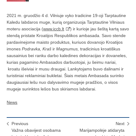
2021 m. gruodžio 4 d. Vilniuje vyko tradicine 19-oji Tarptautine
Kaledu labdaros muge, kurią organizuoja Tarptautine Vilniaus
moteru asociacija (
www.iccb.lt
) ir kurioje jau šeštą kartą savo
stendą pristate Kroatijos Respublikos ambasada. Savo stende
pardavinejome maisto produktus, kuriuos dovanojo Kroatijos
imones
Podravka, Kraš
ir
Magnumus,
tradicinius kroatiškus
sausainius bei ranku darbo kaledines dekoracijas ir dovaneles,
kurias pagamino Ambasados darbuotojai, ju šeimu nariai,
kroatu išeiviai ir musu draugai. Lankytojams buvo dalinami ir
turistiniai reklaminiai bukletai. Šiais metais Ambasada surinko
daugiausiai lešu nuo dalyvavimo mugeje pradžios, o visos
mugeje surinktos lešos bus skiriamos labdarai.
News
Previous
Next
Važna obavijest osobama
Marijampolėje atidaryta