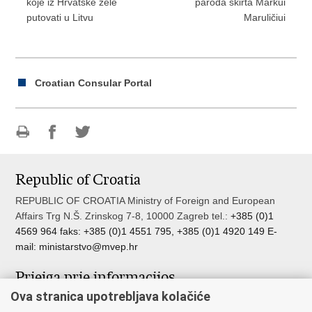
koje iz Hrvatske žele
paroda skirta Markui
putovati u Litvu
Maruličiui
Croatian Consular Portal
Print
Share
Share
this
on
on
Republic of Croatia
page
Facebook
Twitteru
REPUBLIC OF CROATIA Ministry of Foreign and European
Affairs Trg N.Š. Zrinskog 7-8, 10000 Zagreb tel.:
+385 (0)1
4569 964 faks: +385 (0)1 4551 795, +385 (0)1 4920 149 E-
mail:
ministarstvo@mvep.hr
Prieiga prie informacijos
Ova stranica upotrebljava kolačiće
Pristup informacijama