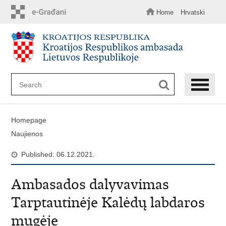
Skip
to
Home
Hrvatski
main
content
Homepage
Naujienos
Published: 06.12.2021.
Ambasados dalyvavimas
Tarptautinėje Kalėdų labdaros
mugėje